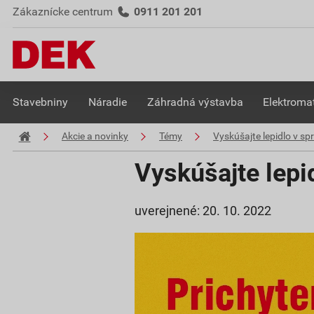
Zákaznícke centrum
0911 201 201
Stavebniny
Náradie
Záhradná výstavba
Elektromat
Akcie a novinky
Témy
Vyskúšajte lepidlo v sp
Vyskúšajte lepi
uverejnené: 20. 10. 2022