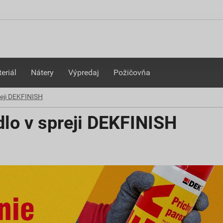
eriál
Nátery
Výpredaj
Požičovňa
reji DEKFINISH
dlo v spreji DEKFINISH