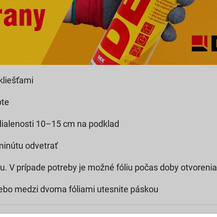
kliešťami
pte
zdialenosti 10–15 cm na podklad
 minútu odvetrať
adu. V prípade potreby je možné fóliu počas doby otvorenia 
alebo medzi dvoma fóliami utesnite páskou