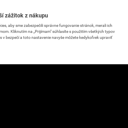
ší zážitok z nákupu
es, aby sme zabezpečili správne fungovanie stránok, merali ich
mom. Kliknutím na „Prijímam" súhlasíte s použitím všetkých typov
s v bezpečí a toto nastavenie navyše môžete kedykoľvek upraviť