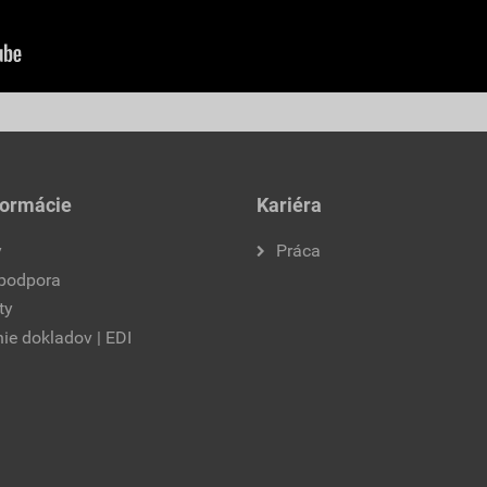
formácie
Kariéra
y
Práca
 podpora
ty
ie dokladov | EDI