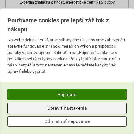
Expertná znalecká činnosť, energetické certifikáty budov
Používame cookies pre lepší zážitok z
nákupu
Na webe dek.sk používame súbory cookies, aby sme zabezpečili
správne fungovanie stránok, merali ich výkon a prispôsobili
ponuky vašim záujmom. Kliknutím na „Prijímam" súhlasíte s
použitím všetkých typov cookies. Poskytnuté informácie sú u
nás v bezpečí a toto nastavenie navyše môžete kedykoľvek
upraviť alebo vypnúť.
DEKPARTNER
Prijímam
Program nadštandardnej technickej podpory
Upraviť nastavenia
Odmietnuť nepovinné