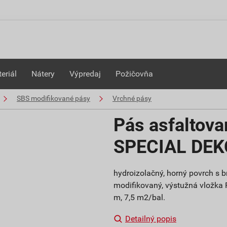
eriál
Nátery
Výpredaj
Požičovňa
SBS modifikované pásy
Vrchné pásy
Pás asfaltov
SPECIAL DE
hydroizolačný, horný povrch s 
modifikovaný, výstužná vložka 
m, 7,5 m2/bal.
Detailný popis