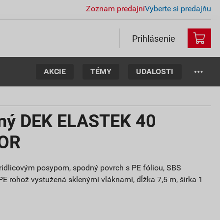
Zoznam predajní
Vyberte si predajňu
Prihlásenie
AKCIE
TÉMY
UDALOSTI
aný DEK ELASTEK 40
KOR
bridlicovým posypom, spodný povrch s PE fóliou, SBS
PE rohož vystužená sklenými vláknami, dĺžka 7,5 m, šírka 1