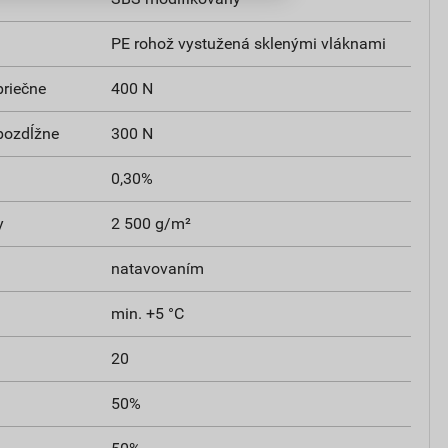
PE rohož vystužená sklenými vláknami
priečne
400 N
 pozdĺžne
300 N
0,30%
y
2 500 g/m²
natavovaním
min. +5 °C
20
50%