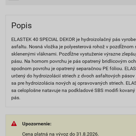
Popis
ELASTEK 40 SPECIAL DEKOR je hydroizolačný pás vyrobe
asfaltu. Nosná vložka je polyesterová rohož v pozdĺžnom
sklenenými vláknami. Pozdĺžne vystuženie výrazne zlepšuj
pásu. Na hornom povrchu je pás opatrený bridlicovým o
spodnom povrchu je opatrený separačnou PE fóliou. EL
určený do hydroizolácií striech z dvoch asfaltových pásov
sa pre hydroizolácia nových aj opravovaných striech. 
sa celoplošne natavuje na podkladové SBS modifi kovaný
pás.
Upozornenie:
Cena platná na vývoz do 31.8.2026.