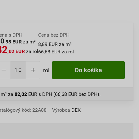
ena s DPH
Cena bez DPH
10
,93 EUR
za m²
8,89 EUR za m²
82
,02 EUR
za rol
66,68 EUR za rol
Do košíka
rol
5 m²
za
82,02
EUR
s DPH (
66,68
EUR
bez DPH).
atalógový kód: 22A88
Výrobca
DEK