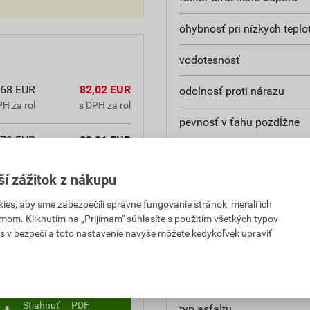
ohybnosť pri nízkych teplo
vodotesnosť
,68 EUR
82,02 EUR
odolnosť proti nárazu
H za rol
s DPH za rol
pevnosť v ťahu pozdĺžne
,73 EUR
83,31 EUR
pevnosť v ťahu priečne
H za rol
s DPH za rol
ší zážitok z nákupu
odolnosť proti statickému
,89 EUR
10,93 EUR
es, aby sme zabezpečili správne fungovanie stránok, merali ich
PH za m²
s DPH za m²
odolnosť proti stekaniu
mom. Kliknutím na „Prijímam" súhlasíte s použitím všetkých typov
s v bezpečí a toto nastavenie navyše môžete kedykoľvek upraviť
odolnosť proti pretrhnutiu
plošná hmotnosť
Stiahnuť
PDF
typ asfaltu