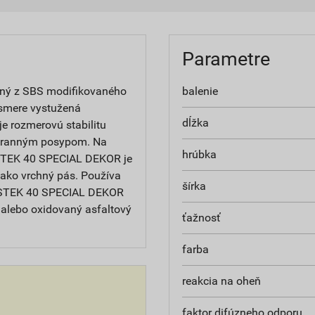
Parametre
ný z SBS modifikovaného
balenie
 smere vystužená
dĺžka
e rozmerovú stabilitu
chranným posypom. Na
hrúbka
ASTEK 40 SPECIAL DEKOR je
 ako vrchný pás. Používa
šírka
ELASTEK 40 SPECIAL DEKOR
 alebo oxidovaný asfaltový
ťažnosť
farba
reakcia na oheň
faktor difúzneho odporu