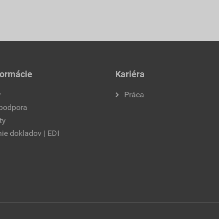
formácie
Kariéra
y
Práca
 podpora
ty
ie dokladov | EDI