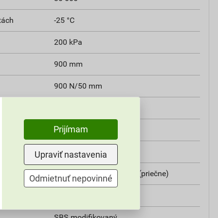
tách
-25 °C
200 kPa
900 mm
900 N/50 mm
800 N/50 mm
Prijímam
 zaťaženiu
10 kg
100 °C
Upraviť nastavenia
300 N (pozdĺžne), 400 N (priečne)
Odmietnuť nepovinné
1,8 kg/m²
SBS modifikovaný