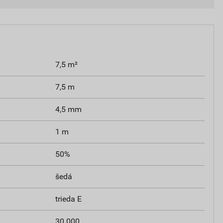
7,5 m²
7,5 m
4,5 mm
1 m
50%
šedá
trieda E
30 000