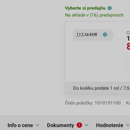
Vyberte si predajňu
Na sklade v (16) predajniach
C
117,16 EUR
Do košíku pridáte
1 rol / 7,
Číslo položky:
1010151100
K
Info o cene
dokumenty
hodnotenie
3