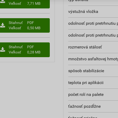
Veľkosť
7,71 MB
výstužná vložka
Stiahnuť
PDF
odolnosť proti pretrhnutiu 
Veľkosť
0,50 MB
odolnosť proti pretrhnutiu
rozmerová stálosť
Stiahnuť
PDF
Veľkosť
0,28 MB
množstvo asfaltovej hmot
spôsob stabilizácie
teplota pri aplikácii
počet rolí na palete
ťažnosť pozdĺžne