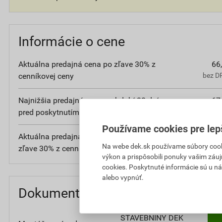
Informácie o cene
Aktuálna predajná cena po zľave 30% z
66
cenníkovej ceny
bez DP
Najnižšia predajná cena v období 30 dní
67
pred poskytnutím zľavy
bez DP
Používame cookies pre lep
Aktuálna predajná porovnávacia cena po
8
Na webe dek.sk používame súbory cooki
zľave 30% z cenníkovej ceny
bez D
výkon a prispôsobili ponuky vašim záuj
cookies. Poskytnuté informácie sú u ná
alebo vypnúť.
Dokumenty
STAVEBNINY DEK