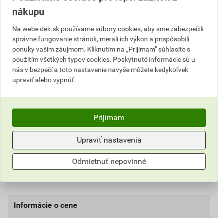
Popis
nákupu
SikaShield® E57 MG PV-15 SK 4,2 mm je SBS
Na webe dek.sk používame súbory cookies, aby sme zabezpečili
hydroizolačný asfaltový pás hrúbky 4,2 mm. Je
správne fungovanie stránok, merali ich výkon a prispôsobili
vystužený polyesterovou tkaninou a s ohybnosťou pri
ponuky vašim záujmom. Kliknutím na „Prijímam" súhlasíte s
teplote -15 °C. Horná strana je pokrytá bridlicovým
použitím všetkých typov cookies. Poskytnuté informácie sú u
nás v bezpečí a toto nastavenie navyše môžete kedykoľvek
posypom, ktorý zaisťuje odolnosť proti UV žiareniu a
upraviť alebo vypnúť.
na jednej strane je opatrený polyetylénovou fóliou o
šírke 8 cm. Spodná strana je opatrená PE fóliou, ktorá
sa pri natavení ľahko spáli, čo uľahčuje aplikáciu
Prijímam
pomocou horáka.
UV stabilný,
Upraviť nastavenia
vysoká ťažnosť (50 %),
elasticita,
Odmietnuť nepovinné
neobsahuje nebezpečné látky.
Informácie o cene