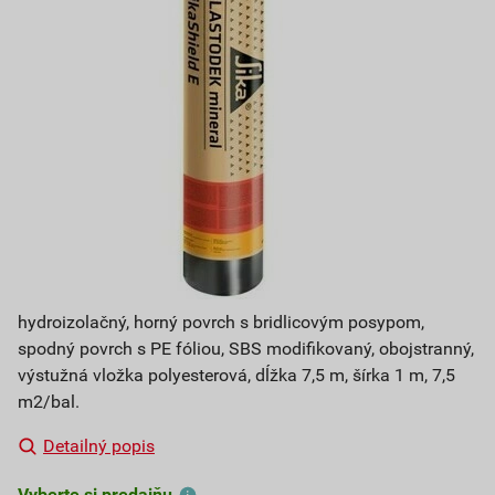
hydroizolačný, horný povrch s bridlicovým posypom,
spodný povrch s PE fóliou, SBS modifikovaný, obojstranný,
výstužná vložka polyesterová, dĺžka 7,5 m, šírka 1 m, 7,5
m2/bal.
Detailný popis
Vyberte si predajňu