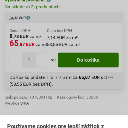
Na sklade v (7) predajniach
94,10 EUR
Cena s DPH
Cena bez DPH
8
,78 EUR
za m²
7,14 EUR za m²
65
,87 EUR
za rol
53,55 EUR za rol
rol
Do košíka
Do košíku pridáte
1 rol / 7,5 m²
za
65,87
EUR
s DPH
(
53,55
EUR
bez DPH).
Číslo položky:
1010301162
Katalógový kód: 3U636
Výrobca
SIKA
Používame cookies pre lepší zážitok z