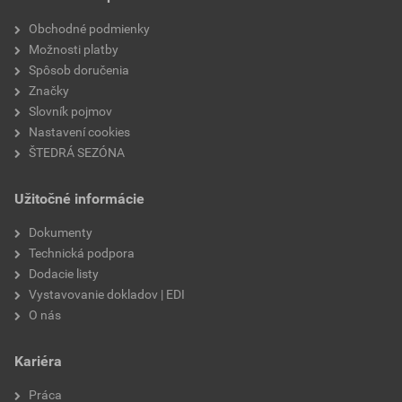
vodotesnosť
200 kPa
Obchodné podmienky
odolnosť proti nárazu
900 mm
Možnosti platby
Spôsob doručenia
pevnosť v ťahu pozdĺžne
900 N/50 mm
Značky
Slovník pojmov
pevnosť v ťahu priečne
800 N/50 mm
Nastavení cookies
ŠTEDRÁ SEZÓNA
odolnosť proti statickému
20 kg
zaťaženiu
Užitočné informácie
odolnosť proti stekaniu
90 °C
Dokumenty
Technická podpora
typ
obojstranný
Dodacie listy
Vystavovanie dokladov | EDI
ochrana proti radónu
áno
O nás
typ asfaltu
SBS modifikovaný
Kariéra
výstužná vložka
polyesterová
Práca