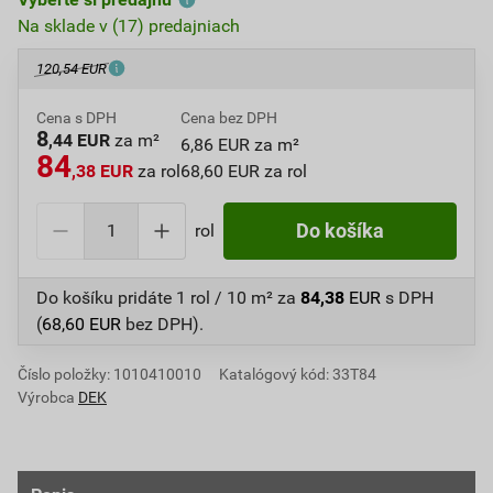
Na sklade v (17) predajniach
120,54 EUR
Cena s DPH
Cena bez DPH
8
,44 EUR
za m²
6,86 EUR za m²
84
,38 EUR
za rol
68,60 EUR za rol
rol
Do košíka
Do košíku pridáte
1 rol / 10 m²
za
84,38
EUR
s DPH
(
68,60
EUR
bez DPH).
Číslo položky:
1010410010
Katalógový kód: 33T84
Výrobca
DEK