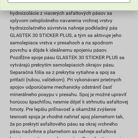
trhliny v silikátovom podklade. Pri vykonávaní
hydroizolácie z viacerých asfaltových pásov sa
vplyvom celoplošného navarenia vrchnej vrstvy
hydroizolačného súvrstvia nahreje podkladný pás
GLASTEK 30 STICKER PLUS, a tým sa aktivuje jeho
samolepiaca vrstva v presahoch a na spodnom
povrchu a dôjde k ideálnemu spojeniu pásov.
Pozdĺžne spoje pásu GLASTEK 30 STICKER PLUS sa
vytvárajú prekrytím samolepiacich okrajov pásu.
Separačná fólia sa z prekrytia vytiahne a spoj sa
pritlačí (rukou, valčekom). Pri vykonávaní priečnych
spojov odporúčame mechanicky odstrániť časť
minerálneho posypu v presahu. Spoj je možné upraviť
horúcou špachtľou, nesmie dôjsť k strhnutiu asfaltovej
hmoty. Pre lepšiu priľnavosť a okamžité zvýšenie
tesnosti spoja je vhodné nahriať spoj plameňom tak,
že po prekrytí asfaltového pásu sa okraj vrchného
pásu nadvihne a plameňom sa nahreje asfaltová