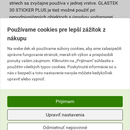
striech sa zvyčajne používa v jednej vrstve. GLASTEK
30 STICKER PLUS je tiež možné použiť pri
nepodpivničených objektoch s úrovňou vodorovnej
hydroizolácie nad priľahlým terénom ako izoláciu proti
Používame cookies pre lepší zážitok z
zemnej vlhkosti spravidla v jednej vrstve. GLASTEK 30
nákupu
STICKER PLUS je možné aplikovať priamo na tepelné
izolácie z penových plastov (napr EPS, PIR, PUR). Tie
Na webe dek.sk používame súbory cookies, aby sme zabezpečili
musia byť dostatočne pripevnené k podkladu. V
správne fungovanie stránok, merali ich výkon a prispôsobili
prípade, že sa GLASTEK 30 STICKER PLUS pokladá
ponuky vašim záujmom. Kliknutím na „Prijímam" súhlasíte s
na silikátový podklad, drevené debnenie (napojené
použitím všetkých typov cookies. Poskytnuté informácie sú u
pomocou pera + drážky a s priebežnou úrovňou
nás v bezpečí a toto nastavenie navyše môžete kedykoľvek
upraviť alebo vypnúť.
horného povrchu) alebo nosnú vrstvu z profilovaného
plechu, odporúča sa podklad opatriť asfaltovým
náterom (najlepšie DEKPRIMER). Spoje podkladu z
veľkoformátových dosiek na báze dreva (napr. OSB) je
Prijímam
nevyhnutné prelepiť (napr. maliarskou páskou šírky 50
mm) tak, aby nedošlo k priľnutiu asfaltového pásu k
Upraviť nastavenia
podkladu v bezprostrednej blízkosti spoja dosiek.
Odmietnuť nepovinné
Rovnaké opatrenia platia aj pre dilatačné škáry alebo