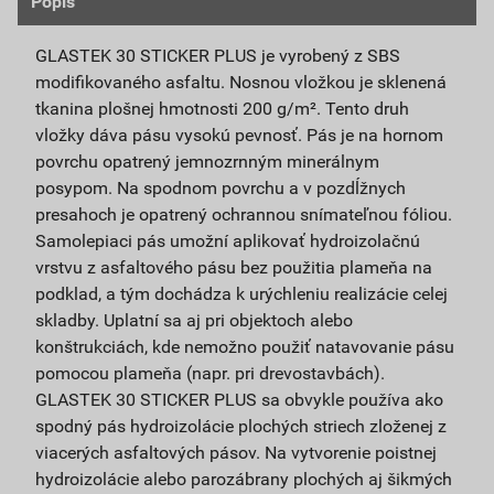
Popis
GLASTEK 30 STICKER PLUS je vyrobený z SBS
modifikovaného asfaltu. Nosnou vložkou je sklenená
tkanina plošnej hmotnosti 200 g/m². Tento druh
vložky dáva pásu vysokú pevnosť. Pás je na hornom
povrchu opatrený jemnozrnným minerálnym
posypom. Na spodnom povrchu a v pozdĺžnych
presahoch je opatrený ochrannou snímateľnou fóliou.
Samolepiaci pás umožní aplikovať hydroizolačnú
vrstvu z asfaltového pásu bez použitia plameňa na
podklad, a tým dochádza k urýchleniu realizácie celej
skladby. Uplatní sa aj pri objektoch alebo
konštrukciách, kde nemožno použiť natavovanie pásu
pomocou plameňa (napr. pri drevostavbách).
GLASTEK 30 STICKER PLUS sa obvykle používa ako
spodný pás hydroizolácie plochých striech zloženej z
viacerých asfaltových pásov. Na vytvorenie poistnej
hydroizolácie alebo parozábrany plochých aj šikmých