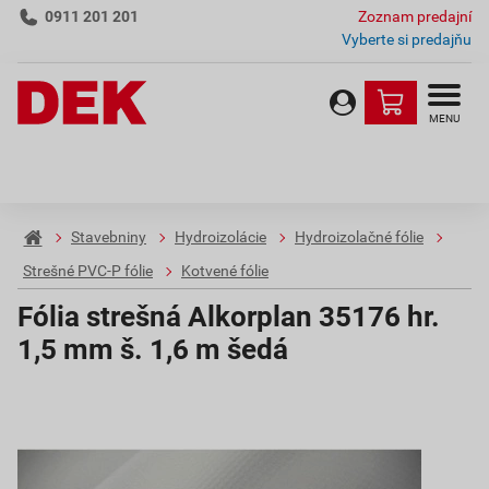
0911 201 201
Zoznam predajní
Vyberte si predajňu
MENU
Stavebniny
Hydroizolácie
Hydroizolačné fólie
Strešné PVC-P fólie
Kotvené fólie
Fólia strešná Alkorplan 35176 hr.
1,5 mm š. 1,6 m šedá