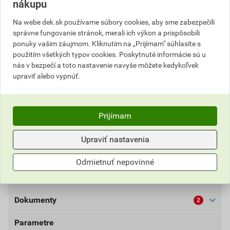
nákupu
Popis
Na webe dek.sk používame súbory cookies, aby sme zabezpečili
správne fungovanie stránok, merali ich výkon a prispôsobili
Fólie ALKORPLAN 35176/35276 sú vyrábané z PVC-P
ponuky vašim záujmom. Kliknutím na „Prijímam" súhlasíte s
(mäkčený polyvinylchlorid) a obsahujú výstužnú PES
použitím všetkých typov cookies. Poskytnuté informácie sú u
(polyesterovú) vložku. Fólia sa používa na vytvorenie
nás v bezpečí a toto nastavenie navyše môžete kedykoľvek
upraviť alebo vypnúť.
jednovrstvej mechanicky kotvenej hydroizolácie
plochých striech. Je možné ju použiť aj na izoláciu
šikmých a strmých striech. Fólia sa kotví k podkladu v
spojoch. Je možné ju použiť aj ako izoláciu šikmých a
Prijímam
strmých striech. Fólia sa kotví k podkladu v spojoch
(presahoch). Farba svetlo šedá RAL 7040.
Upraviť nastavenia
Odmietnuť nepovinné
Informácie o cene
Dokumenty
2
Aktuálna predajná cena po zľave 25% z cenníkovej
ceny
Parametre
Technické listy výrobkov