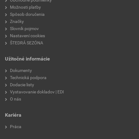
Možnosti platby
výstužná vložka
PES tkanina
Spôsob doručenia
Značky
ohybnosť pri nízkych
-25 °C
Slovník pojmov
teplotách
Nastavení cookies
ŠTEDRÁ SEZÓNA
správanie pri vonkajšom
Broof (t3)
požiari
Užitočné informácie
rozmerová stálosť
0,003
Dokumenty
Technická podpora
najväčšia ťahová sila
1100 N/50 mm
Dodacie listy
Vystavovanie dokladov | EDI
ochrana proti prerastaniu
nie
O nás
korienkov
Kariéra
plošná hmotnosť
1,85 kg/m²
Práca
spôsob stabilizácie
mechanické kotvenie