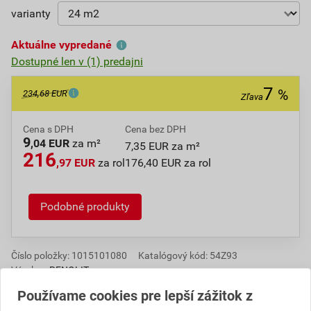
varianty
Aktuálne vypredané
Dostupné len v (1) predajni
7
%
234,68 EUR
Zľava
Cena s DPH
Cena bez DPH
9
,04 EUR
za m²
7,35 EUR za m²
216
,97 EUR
za rol
176,40 EUR za rol
Podobné produkty
Číslo položky:
1015101080
Katalógový kód: 54Z93
Výrobca
RENOLIT
Používame cookies pre lepší zážitok z