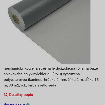
mechanicky kotvená strešná hydroizolačná fólia na báze
špičkového polyvinylchloridu (PVC) vystužená
polyesterovou tkaninou, hrúbka 2 mm, šírka 2 m, dĺžka 15
m, 30 m2/rol., farba svetlo šedá
Detailný popis
Iba na dopyt