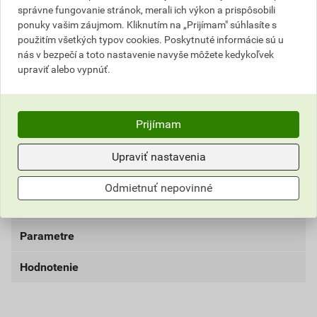
Popis
správne fungovanie stránok, merali ich výkon a prispôsobili
ponuky vašim záujmom. Kliknutím na „Prijímam" súhlasíte s
Hydroizolačná fólia pre ploché strechy (mechanicky
použitím všetkých typov cookies. Poskytnuté informácie sú u
kotvené strešné systémy). Odolná voči trvalému
nás v bezpečí a toto nastavenie navyše môžete kedykoľvek
zaťaženiu UV žiarením, odolná voči poveternostným
upraviť alebo vypnúť.
vplyvom, odolná voči zaťaženiu nárazom a krúpami,
vysoká priepustnosť pre vodné pary, odolná bežným
vplyvom prostredia. Zvariteľná horúcim vzduchom,
Prijímam
recyklovateľná.
Upraviť nastavenia
Upozornenie
Odmietnuť nepovinné
Informácie o cene
V prípade odberu tovaru na palete Vám môže byť
účtovaný dodatočný poplatok za paletu.
Parametre
Aktuálna predajná cena po zľave 25% z cenníkovej
ceny
Hodnotenie
farba
svetlo šedá
346,50 EUR
426,20 EUR
bez DPH za rol
s DPH za rol
materiál
PVC-P