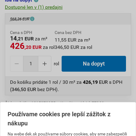
Dostupné len v (1) predajni
568,26 EUR
Cena s DPH
Cena bez DPH
14
,21 EUR
za m²
11,55 EUR za m²
426
,20 EUR
za rol
346,50 EUR za rol
rol
Na dopyt
Do košíku pridáte
1 rol / 30 m²
za
426,19
EUR
s DPH
(
346,50
EUR
bez DPH).
Číslo položky:
1015370055
Katalógový kód: FZ3C9
Výrobca
SIKA
Používame cookies pre lepší zážitok z
nákupu
Na webe dek.sk používame súbory cookies, aby sme zabezpečili