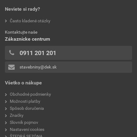
poskytnutím zľavy
Neviete si rady?
28,00 EUR
34,44 EUR
bez DPH za bal.
s DPH za bal.
hodnotilo 0 užívateľov
Často kladené otázky
0x
Aktuálna predajná porovnávacia cena po zľave 20% z
Kontaktujte naše
0x
cenníkovej ceny
Zákaznícke centrum
0x
2,40 EUR
2,95 EUR
0x
0911 201 201
bez DPH za ks
s DPH za ks
0x
stavebniny@dek.sk
Pridávať hodnotenie môže iba prihlásený užívateľ.
Všetko o nákupe
Obchodné podmienky
Možnosti platby
Spôsob doručenia
Značky
Slovník pojmov
Nastavení cookies
ŠTEDRÁ SEZÓNA