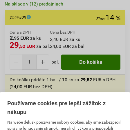
Na sklade v (12) predajniach
14
%
34,44 EUR
Zľava
Cena s DPH
Cena bez DPH
2
,95 EUR
za ks
2,40 EUR za ks
29
,52 EUR
za bal.
24,00 EUR za bal.
bal.
Do košíka
Do košíku pridáte
1 bal. / 10 ks
za
29,52
EUR
s DPH
(
24,00
EUR
bez DPH).
Ušetrite
4,92
EUR
s DPH.
Používame cookies pre lepší zážitok z
Číslo položky:
1015370112
Katalógový kód: 4R2A9
nákupu
Výrobca
SIKA
Na webe dek.sk používame súbory cookies, aby sme zabezpečili
správne fungovanie stránok, merali ich výkon a prispôsobili