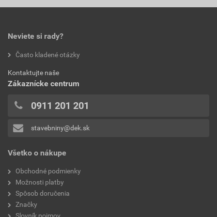
0,0
priemer
4 mm
Neviete si rady?
hodnotilo 0 užívateľov
Často kladené otázky
0x
Kontaktujte naše
0x
Zákaznícke centrum
0x
0x
0911 201 201
0x
stavebniny@dek.sk
Pridávať hodnotenie môže iba prihlásený užívateľ.
Všetko o nákupe
Obchodné podmienky
Možnosti platby
Spôsob doručenia
Značky
Slovník pojmov