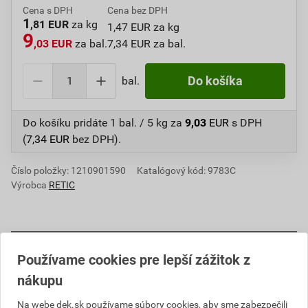
Cena s DPH
Cena bez DPH
1
,81 EUR
za kg
1,47 EUR za kg
9
,03 EUR
za bal.
7,34 EUR za bal.
bal.
Do košíka
Do košíku pridáte
1 bal. / 5 kg
za
9,03
EUR
s DPH
(
7,34
EUR
bez DPH).
Číslo položky:
1210901590
Katalógový kód: 9783C
Výrobca
RETIC
Informácie o cene
Používame cookies pre lepší zážitok z
nákupu
Aktuálna predajná cena po zľave 10% z cenníkovej
ceny
Na webe dek.sk používame súbory cookies, aby sme zabezpečili