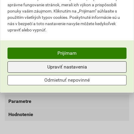
7,34 EUR
9,03 EUR
správne fungovanie stránok, merali ich výkon a prispôsobili
ponuky vašim záujmom. Kliknutím na „Prijímam" súhlasíte s
bez DPH za bal.
s DPH za bal.
použitím všetkých typov cookies. Poskytnuté informácie sú u
nás v bezpečí a toto nastavenie navyše môžete kedykoľvek
Najnižšia predajná cena v období 30 dní pred
upraviť alebo vypnúť.
poskytnutím zľavy
7,34 EUR
9,03 EUR
bez DPH za bal.
s DPH za bal.
Prijímam
Aktuálna predajná porovnávacia cena po zľave 10% z
Upraviť nastavenia
cenníkovej ceny
1,47 EUR
1,81 EUR
Odmietnuť nepovinné
bez DPH za kg
s DPH za kg
Parametre
Hodnotenie
balenie
5 kg
dĺžka
120 mm