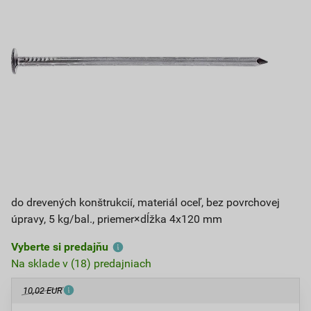
do drevených konštrukcií, materiál oceľ, bez povrchovej
úpravy, 5 kg/bal., priemer×dĺžka 4x120 mm
Vyberte si predajňu
Na sklade v (18) predajniach
10,02 EUR