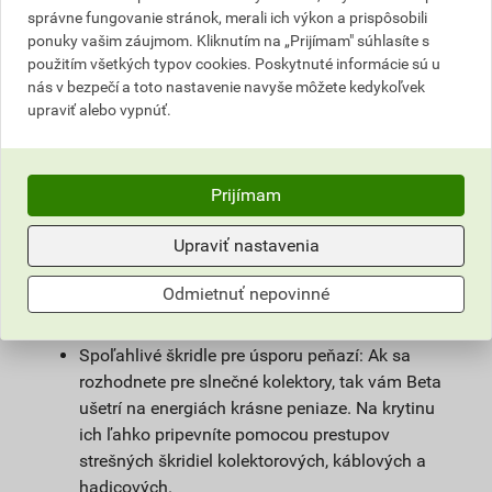
správne fungovanie stránok, merali ich výkon a prispôsobili
prvotriednu kvalitu. O tom svedčí vzrastajúci záujem
ponuky vašim záujmom. Kliknutím na „Prijímam" súhlasíte s
realizačných firiem, ale aj projektantov aj koncových
použitím všetkých typov cookies. Poskytnuté informácie sú u
užívateľov o naše výrobky, ktorý nás pasuje do úlohy
nás v bezpečí a toto nastavenie navyše môžete kedykoľvek
jedného z najväčších výrobcov krytiny v ČR. Výhody:
upraviť alebo vypnúť.
Férová krytina s dlhou životnosťou: Poskytujeme
50 rokov záruku na krytinu, 15 rokov na strešný
Prijímam
systém. U nás všetky podmienky záruky nájdete
prehľadne a jednoducho v Záručnom liste.
Upraviť nastavenia
Odolá každému počasiu: Svojou robustnosťou
pomáha zachytávať teplo a počas zimy
Odmietnuť nepovinné
regulovať teplotu v interiéri. V podkroví vám
bude príjemne, nezávisle od ročného obdobia.
Spoľahlivé škridle pre úsporu peňazí: Ak sa
rozhodnete pre slnečné kolektory, tak vám Beta
ušetrí na energiách krásne peniaze. Na krytinu
ich ľahko pripevníte pomocou prestupov
strešných škridiel kolektorových, káblových a
hadicových.