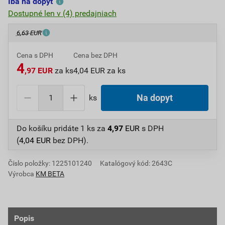
Iba na dopyt
Dostupné len v (4) predajniach
6,63 EUR
Cena s DPH
Cena bez DPH
4
,97 EUR
za ks
4,04 EUR za ks
ks
Na dopyt
Do košíku pridáte
1 ks
za
4,97
EUR
s DPH
(
4,04
EUR
bez DPH).
Číslo položky:
1225101240
Katalógový kód: 2643C
Výrobca
KM BETA
Popis