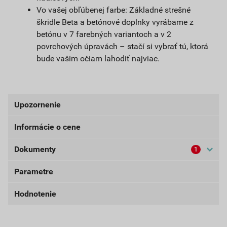
Vo vašej obľúbenej farbe: Základné strešné
škridle Beta a betónové doplnky vyrábame z
betónu v 7 farebných variantoch a v 2
povrchových úpravách – stačí si vybrať tú, ktorá
bude vašim očiam lahodiť najviac.
Upozornenie
Informácie o cene
V prípade odberu tovaru na palete Vám môže byť
účtovaný dodatočný poplatok za paletu.
Dokumenty
1
Aktuálna predajná cena po zľave 25% z cenníkovej
ceny
Parametre
Technické listy výrobkov
4,04 EUR
4,97 EUR
DOKUMENTY KM BETA
bez DPH za ks
s DPH za ks
Hodnotenie
farba
tehlová
externý odkaz
Najnižšia predajná cena v období 30 dní pred
počet ks na palete
32