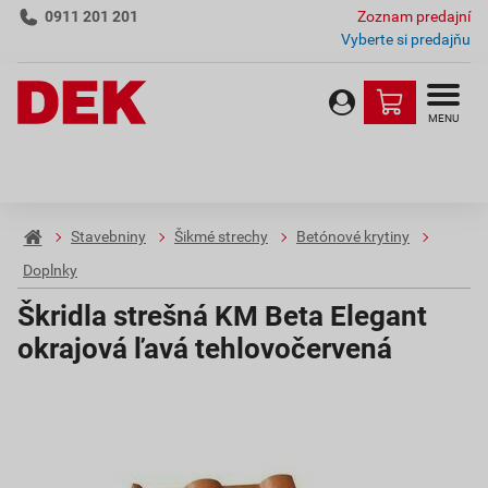
0911 201 201
Zoznam predajní
Vyberte si predajňu
MENU
Stavebniny
Šikmé strechy
Betónové krytiny
Doplnky
Škridla strešná KM Beta Elegant
okrajová ľavá tehlovočervená