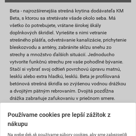
Beta - najrozšírenejšia strešná krytina dodávateľa KM
Beta, s ktorou sa stretávate všade okolo seba. Má
všetko čo potrebujete, vrátane širokej škály
doplnkových škridiel. Vyriešite s nimi vetranie
strešného plášťa, odvetrávanie kanalizácie, prichytenie
bleskozvodu a antény, zabránite sklzu snehu zo
strechy a množstvo ďalších situácií. Jednoducho
vytvoríte funkčnú strechu pre vaše pohodlné bývanie.
Stačí si vybrať svoj odtieň povrchovú úpravu matnú,
lesklú alebo extra hladkú, lesklú. Beta je profilovaná
betónová strešná škridla so zvýšenou vodnou drážkou
a dvojitým pätným rebrovaním. Dvojitá pozdĺžna
drážka zabraňuje zafukovaniu v priečnom smere.
Pätné rebrovanie z rubovej strany krytiny bráni
zafukovaniu v pozdĺžnom smere. Betónová strešná
Používame cookies pre lepší zážitok z
škridla pristane každej streche – naša betónová
nákupu
škridla je elegantná a pritom vysoko účelná.
Vyrábame ju osvedčenými technológiami, dosahuje
Na webe dek.sk používame súbory cookies, aby sme zabezpečili