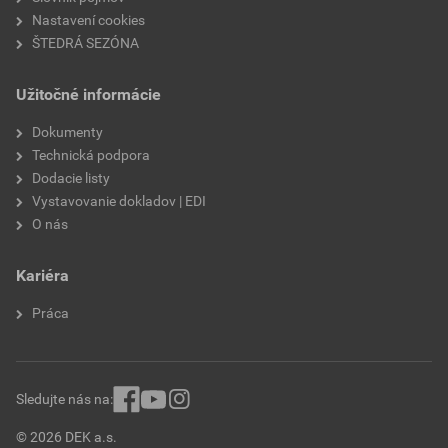
Nastavení cookies
hrúbka
12 mm
ŠTEDRÁ SEZÓNA
hmotnosť
6,7 kg
Užitočné informácie
bezpečný sklon
22°
Dokumenty
Technická podpora
minimálny sklon
12°
Dodacie listy
Vystavovanie dokladov | EDI
model
Beta
O nás
sklon strechy
max. 90°
Kariéra
rozteč lát
320–340 mm
Práca
Sledujte nás na:
© 2026 DEK a.s.