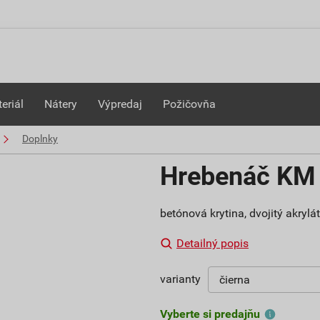
eriál
Nátery
Výpredaj
Požičovňa
Doplnky
Hrebenáč KM 
betónová krytina, dvojitý akrylá
Detailný popis
varianty
Vyberte si predajňu