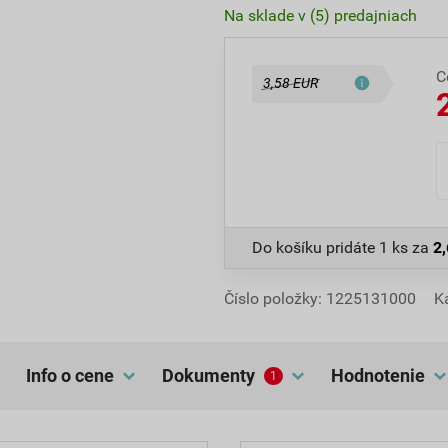
Na sklade v (5) predajniach
C
3,58 EUR
Do košíku pridáte
1 ks
za
2
Číslo položky:
1225131000
K
Info o cene
dokumenty
hodnotenie
1