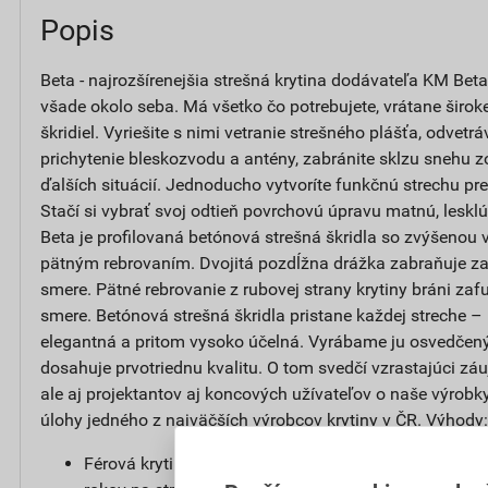
Popis
Beta - najrozšírenejšia strešná krytina dodávateľa KM Beta,
všade okolo seba. Má všetko čo potrebujete, vrátane širok
škridiel. Vyriešite s nimi vetranie strešného plášťa, odvetrá
prichytenie bleskozvodu a antény, zabránite sklzu snehu 
ďalších situácií. Jednoducho vytvoríte funkčnú strechu pr
Stačí si vybrať svoj odtieň povrchovú úpravu matnú, lesklú 
Beta je profilovaná betónová strešná škridla so zvýšenou
pätným rebrovaním. Dvojitá pozdĺžna drážka zabraňuje z
smere. Pätné rebrovanie z rubovej strany krytiny bráni z
smere. Betónová strešná škridla pristane každej streche –
elegantná a pritom vysoko účelná. Vyrábame ju osvedčen
dosahuje prvotriednu kvalitu. O tom svedčí vzrastajúci záu
ale aj projektantov aj koncových užívateľov o naše výrobky
úlohy jedného z najväčších výrobcov krytiny v ČR. Výhody:
Férová krytina s dlhou životnosťou: Poskytujeme 50 