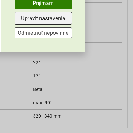
Prijímam
KMB
Upraviť nastavenia
betón
Odmietnuť nepovinné
12 mm
4,0 kg
22°
12°
Beta
max. 90°
320–340 mm