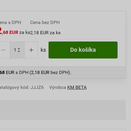
ena s DPH
Cena bez DPH
2
,68 EUR
za ks
2,18 EUR za ks
Do košíka
ks
,68
EUR
s DPH (
2,18
EUR
bez DPH).
atalógový kód: JJJZ6
Výrobca
KM BETA