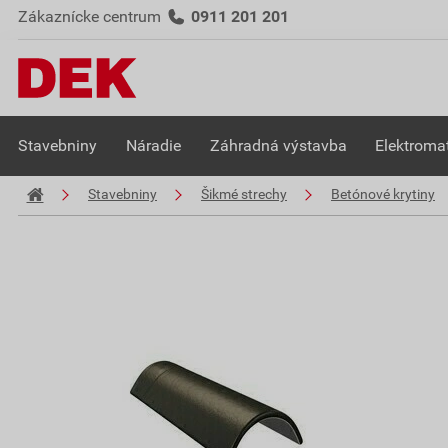
Zákaznícke centrum
0911 201 201
Stavebniny
Náradie
Záhradná výstavba
Elektromat
Stavebniny
Šikmé strechy
Betónové krytiny