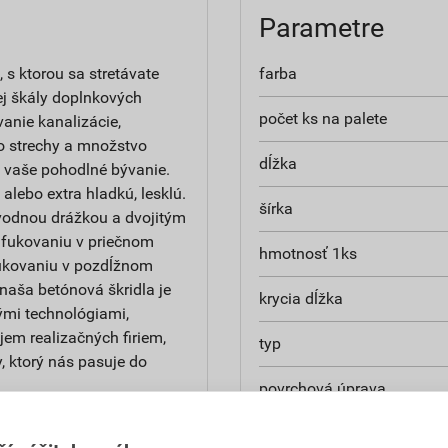
Parametre
 s ktorou sa stretávate
farba
ej škály doplnkových
počet ks na palete
vanie kanalizácie,
zo strechy a množstvo
dĺžka
e vaše pohodlné bývanie.
alebo extra hladkú, lesklú.
šírka
 vodnou drážkou a dvojitým
afukovaniu v priečnom
hmotnosť 1ks
afukovaniu v pozdĺžnom
 naša betónová škridla je
krycia dĺžka
ými technológiami,
jem realizačných firiem,
typ
, ktorý nás pasuje do
povrchová úprava
rokov záruku na krytinu, 15
spotreba