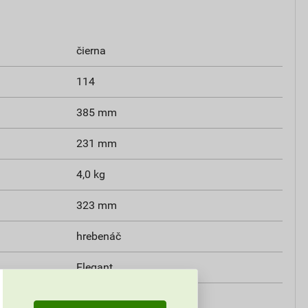
čierna
114
385 mm
231 mm
4,0 kg
323 mm
hrebenáč
Elegant
3,3 ks/bm