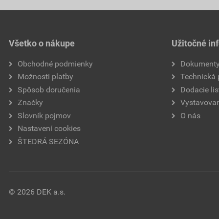
Všetko o nákupe
Užitočné in
Obchodné podmienky
Dokument
Možnosti platby
Technická
Spôsob doručenia
Dodacie lis
Značky
Vystavovan
Slovník pojmov
O nás
Nastavení cookies
ŠTEDRÁ SEZÓNA
© 2026 DEK a.s.