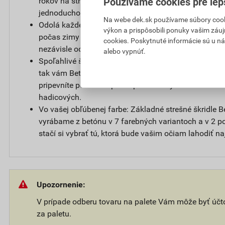
rokov na strešný systém. U nás všetky podmienky zá
Používame cookies pre lep
jednoducho v Záručnom liste.
Na webe dek.sk používame súbory cooki
Odolá každému počasiu: Svojou robustnosťou pomáh
výkon a prispôsobili ponuky vašim záuj
počas zimy regulovať teplotu v interiéri. V podkroví
cookies. Poskytnuté informácie sú u ná
nezávisle od ročného obdobia.
alebo vypnúť.
Spoľahlivé škridle pre úsporu peňazí: Ak sa rozhodnet
tak vám Beta ušetrí na energiách krásne peniaze. Na 
pripevníte pomocou prestupov strešných škridiel kol
hadicových.
Vo vašej obľúbenej farbe: Základné strešné škridle 
vyrábame z betónu v 7 farebných variantoch a v 2 
stačí si vybrať tú, ktorá bude vašim očiam lahodiť na
Upozornenie:
V prípade odberu tovaru na palete Vám môže byť úč
za paletu.