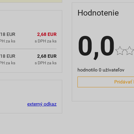
Hodnotenie
0,0
,18 EUR
2,68 EUR
PH za ks
s DPH za ks
,18 EUR
2,68 EUR
PH za ks
s DPH za ks
hodnotilo 0 užívateľov
Pridávať 
externý odkaz