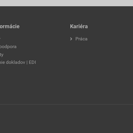
formácie
Kariéra
y
Práca
 podpora
ty
ie dokladov | EDI