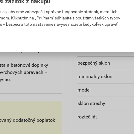
ruky nájdete prehľadne a
ší zážitok z nákupu
značka
es, aby sme zabezpečili správne fungovanie stránok, merali ich
a zachytávať teplo a
mom. Kliknutím na „Prijímam" súhlasíte s použitím všetkých typov
 vám bude príjemne,
materiál
s v bezpečí a toto nastavenie navyše môžete kedykoľvek upraviť
hrúbka
e pre slnečné kolektory,
krytinu ich ľahko
hmotnosť
ektorových, káblových a
bezpečný sklon
Beta a betónové doplnky
povrchových úpravách –
minimálny sklon
jviac.
model
sklon strechy
rozteč lát
tovaný dodatočný poplatok