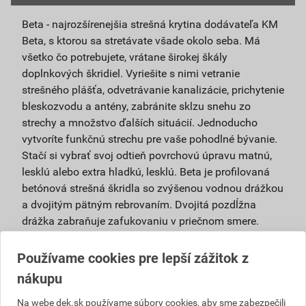
Beta - najrozšírenejšia strešná krytina dodávateľa KM
Beta, s ktorou sa stretávate všade okolo seba. Má
všetko čo potrebujete, vrátane širokej škály
doplnkových škridiel. Vyriešite s nimi vetranie
strešného plášťa, odvetrávanie kanalizácie, prichytenie
bleskozvodu a antény, zabránite sklzu snehu zo
strechy a množstvo ďalších situácií. Jednoducho
vytvoríte funkčnú strechu pre vaše pohodlné bývanie.
Stačí si vybrať svoj odtieň povrchovú úpravu matnú,
lesklú alebo extra hladkú, lesklú. Beta je profilovaná
betónová strešná škridla so zvýšenou vodnou drážkou
a dvojitým pätným rebrovaním. Dvojitá pozdĺžna
drážka zabraňuje zafukovaniu v priečnom smere.
Pätné rebrovanie z rubovej strany krytiny bráni
zafukovaniu v pozdĺžnom smere. Betónová strešná
Používame cookies pre lepší zážitok z
škridla pristane každej streche – naša betónová
nákupu
škridla je elegantná a pritom vysoko účelná.
Vyrábame ju osvedčenými technológiami, dosahuje
Na webe dek.sk používame súbory cookies, aby sme zabezpečili