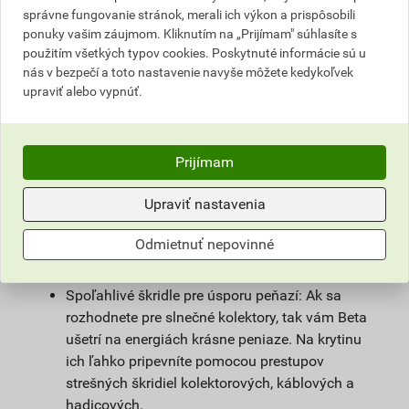
správne fungovanie stránok, merali ich výkon a prispôsobili
prvotriednu kvalitu. O tom svedčí vzrastajúci záujem
ponuky vašim záujmom. Kliknutím na „Prijímam" súhlasíte s
realizačných firiem, ale aj projektantov aj koncových
použitím všetkých typov cookies. Poskytnuté informácie sú u
užívateľov o naše výrobky, ktorý nás pasuje do úlohy
nás v bezpečí a toto nastavenie navyše môžete kedykoľvek
jedného z najväčších výrobcov krytiny v ČR. Výhody:
upraviť alebo vypnúť.
Férová krytina s dlhou životnosťou: Poskytujeme
50 rokov záruku na krytinu, 15 rokov na strešný
Prijímam
systém. U nás všetky podmienky záruky nájdete
prehľadne a jednoducho v Záručnom liste.
Upraviť nastavenia
Odolá každému počasiu: Svojou robustnosťou
pomáha zachytávať teplo a počas zimy
Odmietnuť nepovinné
regulovať teplotu v interiéri. V podkroví vám
bude príjemne, nezávisle od ročného obdobia.
Spoľahlivé škridle pre úsporu peňazí: Ak sa
rozhodnete pre slnečné kolektory, tak vám Beta
ušetrí na energiách krásne peniaze. Na krytinu
ich ľahko pripevníte pomocou prestupov
strešných škridiel kolektorových, káblových a
hadicových.