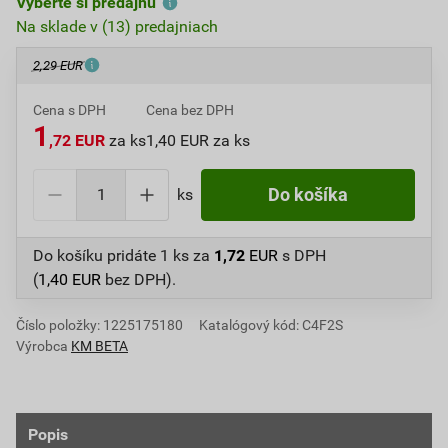
Vyberte si predajňu
Na sklade v (13) predajniach
2,29 EUR
Cena s DPH
Cena bez DPH
1
,72 EUR
za ks
1,40 EUR za ks
ks
Do košíka
Do košíku pridáte
1 ks
za
1,72
EUR
s DPH
(
1,40
EUR
bez DPH).
Číslo položky:
1225175180
Katalógový kód: C4F2S
Výrobca
KM BETA
Popis