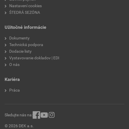
Nastavení cookies
hmotnosť
2,3 kg
ŠTEDRÁ SEZÓNA
bezpečný sklon
22°
Užitočné informácie
minimálny sklon
12°
Dokumenty
Technická podpora
model
Beta
Dodacie listy
Vystavovanie dokladov | EDI
sklon strechy
max. 90°
O nás
rozteč lát
320–340 mm
Kariéra
Práca
Sledujte nás na:
© 2026 DEK a.s.