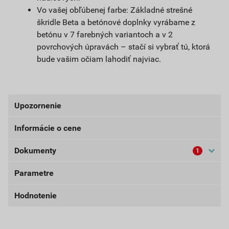
Vo vašej obľúbenej farbe: Základné strešné
škridle Beta a betónové doplnky vyrábame z
betónu v 7 farebných variantoch a v 2
povrchových úpravách – stačí si vybrať tú, ktorá
bude vašim očiam lahodiť najviac.
Upozornenie
Informácie o cene
V prípade odberu tovaru na palete Vám môže byť
účtovaný dodatočný poplatok za paletu.
Dokumenty
1
Aktuálna predajná cena po zľave 25% z cenníkovej
ceny
Parametre
Technické listy výrobkov
1,40 EUR
1,72 EUR
DOKUMENTY KM BETA
bez DPH za ks
s DPH za ks
Hodnotenie
farba
čierna
externý odkaz
Najnižšia predajná cena v období 30 dní pred
počet ks na palete
160