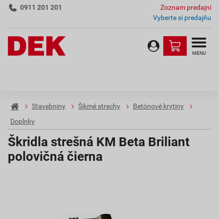
0911 201 201
Zoznam predajní
Vyberte si predajňu
MENU
Stavebniny
Šikmé strechy
Betónové krytiny
Doplnky
Škridla strešná KM Beta Briliant
polovičná čierna