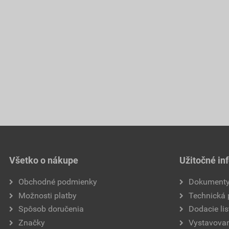
Všetko o nákupe
Užitočné in
Obchodné podmienky
Dokument
Možnosti platby
Technická
Spôsob doručenia
Dodacie lis
Značky
Vystavovan