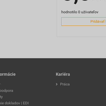
hodnotilo 0 užívateľov
Pridávať 
formácie
Kariéra
y
Práca
 podpora
ty
ie dokladov | EDI