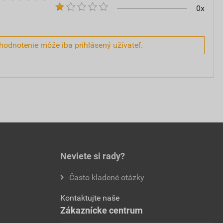
0x
hodnotenie môže iba prihlásený užívateľ.
Neviete si rady?
Často kladené otázky
Kontaktujte naše
Zákaznícke centrum