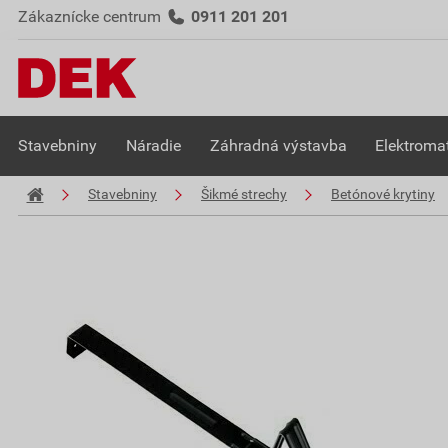
Zákaznícke centrum
0911 201 201
Stavebniny
Náradie
Záhradná výstavba
Elektromat
Stavebniny
Šikmé strechy
Betónové krytiny