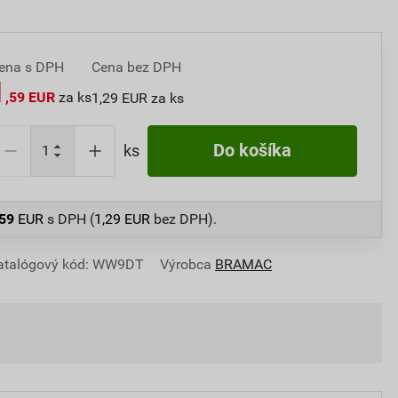
ena s DPH
Cena bez DPH
1
,59 EUR
za ks
1,29 EUR za ks
Do košíka
ks
,59
EUR
s DPH (
1,29
EUR
bez DPH).
atalógový kód: WW9DT
Výrobca
BRAMAC