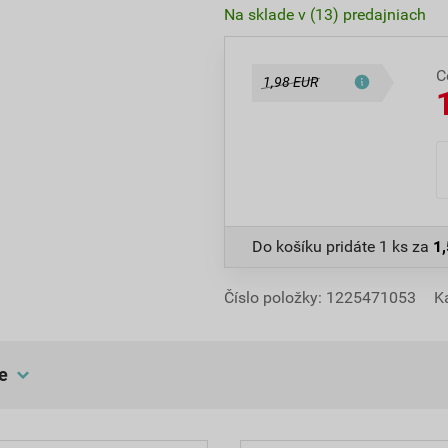
Na sklade v (13) predajniach
C
1,98 EUR
Do košíku pridáte
1 ks
za
1
Číslo položky:
1225471053
K
e