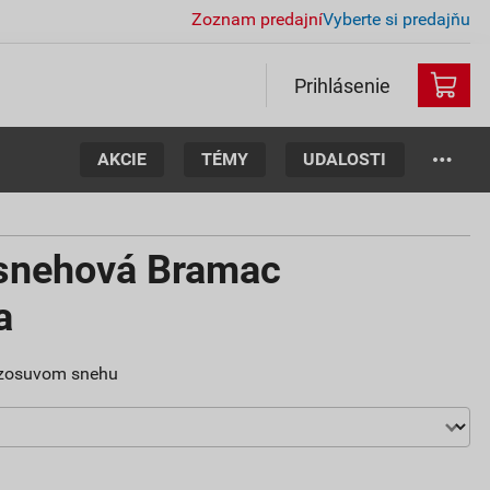
Zoznam predajní
Vyberte si predajňu
Prihlásenie
AKCIE
TÉMY
UDALOSTI
isnehová Bramac
a
 zosuvom snehu