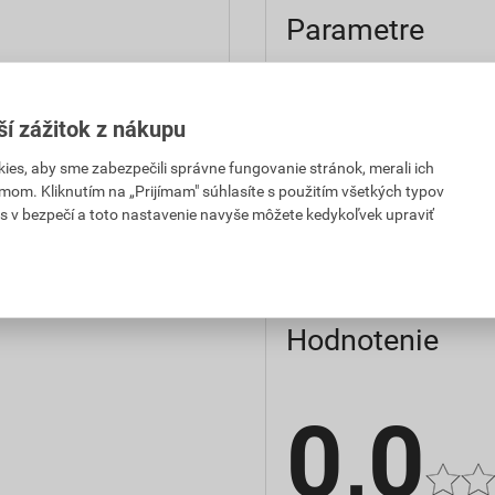
Parametre
,29 EUR
1,59 EUR
farba
PH za ks
s DPH za ks
ší zážitok z nákupu
spotreba
,29 EUR
1,59 EUR
es, aby sme zabezpečili správne fungovanie stránok, merali ich
výrobca
PH za ks
s DPH za ks
mom. Kliknutím na „Prijímam" súhlasíte s použitím všetkých typov
s v bezpečí a toto nastavenie navyše môžete kedykoľvek upraviť
značka
Hodnotenie
0,0