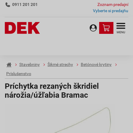
0911 201 201
Zoznam predajní
Vyberte si predajňu
MENU
Stavebniny
Šikmé strechy
Betónové krytiny
Príslušenstvo
Príchytka rezaných škridiel
nárožia/úžľabia Bramac