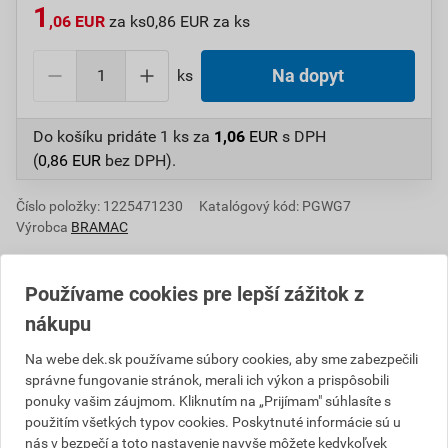
1
,06 EUR
za ks
0,86 EUR za ks
ks
Na dopyt
Do košíku pridáte
1 ks
za
1,06
EUR
s DPH
(
0,86
EUR
bez DPH).
Číslo položky:
1225471230
Katalógový kód: PGWG7
Výrobca
BRAMAC
Používame cookies pre lepší zážitok z
Informácie o cene
nákupu
Na webe dek.sk používame súbory cookies, aby sme zabezpečili
Aktuálna predajná cena po zľave 20% z cenníkovej
správne fungovanie stránok, merali ich výkon a prispôsobili
ceny
ponuky vašim záujmom. Kliknutím na „Prijímam" súhlasíte s
0,86 EUR
1,06 EUR
použitím všetkých typov cookies. Poskytnuté informácie sú u
nás v bezpečí a toto nastavenie navyše môžete kedykoľvek
bez DPH za ks
s DPH za ks