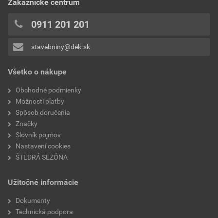
Zákaznícke centrum
0x
0x
0911 201 201
0x
stavebniny@dek.sk
Pridávať hodnotenie môže iba prihlásený užívateľ.
Všetko o nákupe
Obchodné podmienky
Možnosti platby
Spôsob doručenia
Značky
Slovník pojmov
Nastavení cookies
ŠTEDRÁ SEZÓNA
Užitočné informácie
Dokumenty
Technická podpora