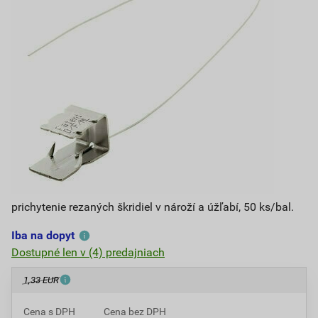
prichytenie rezaných škridiel v nároží a úžľabí, 50 ks/bal.
Iba na dopyt
Dostupné len v (4) predajniach
1,33 EUR
Cena s DPH
Cena bez DPH