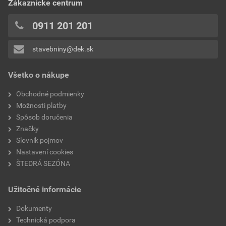
Zákaznícke centrum
0x
hmotnosť 1ks
0,65 kg
0x
0911 201 201
0x
model
ADRIA
stavebniny@dek.sk
Pridávať hodnotenie môže iba prihlásený užívateľ.
typ
plexi škridla
Všetko o nákupe
značka
Bramac
Obchodné podmienky
Možnosti platby
Spôsob doručenia
Značky
Slovník pojmov
Nastavení cookies
ŠTEDRÁ SEZÓNA
Užitočné informácie
Dokumenty
Technická podpora