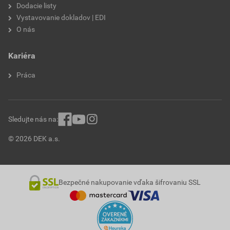
Dodacie listy
Vystavovanie dokladov | EDI
O nás
Kariéra
Práca
Sledujte nás na:
© 2026 DEK a.s.
Bezpečné nakupovanie vďaka šifrovaniu SSL