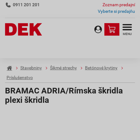
0911 201 201
Zoznam predajní
Vyberte si predajňu
MENU
Stavebniny
Šikmé strechy
Betónové krytiny
Príslušenstvo
BRAMAC ADRIA/Rímska škridla
plexi škridla