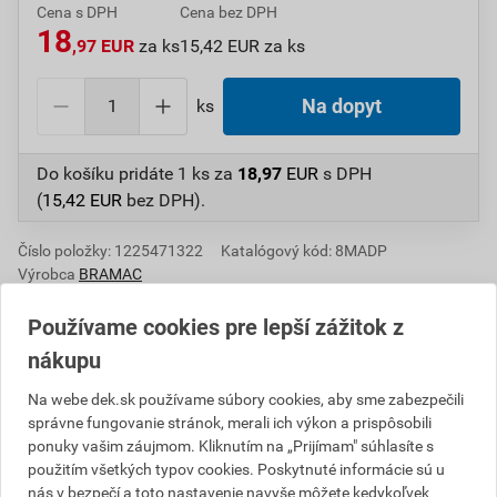
Cena s DPH
Cena bez DPH
18
,97 EUR
za ks
15,42 EUR za ks
ks
Na dopyt
Do košíku pridáte
1 ks
za
18,97
EUR
s DPH
(
15,42
EUR
bez DPH).
Číslo položky:
1225471322
Katalógový kód: 8MADP
Výrobca
BRAMAC
Používame cookies pre lepší zážitok z
nákupu
Popis
Na webe dek.sk používame súbory cookies, aby sme zabezpečili
správne fungovanie stránok, merali ich výkon a prispôsobili
Plexi škridla umožňuje jednoduché presvetlenie
ponuky vašim záujmom. Kliknutím na „Prijímam" súhlasíte s
podstrešných priestorov. Pripevňuje sa dvoma
použitím všetkých typov cookies. Poskytnuté informácie sú u
príchytkami, ktoré sú súčasťou dodávky. Výhodou je
nás v bezpečí a toto nastavenie navyše môžete kedykoľvek