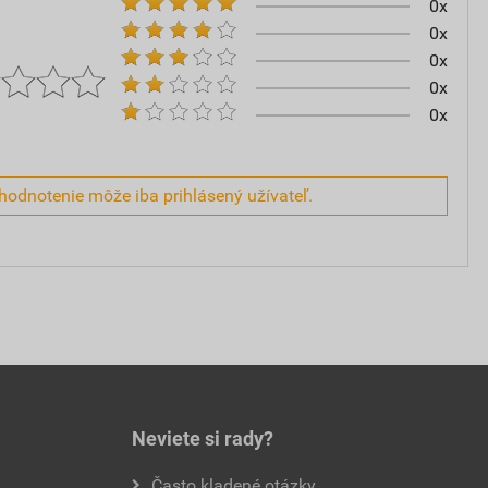
0x
0x
0x
0x
0x
hodnotenie môže iba prihlásený užívateľ.
Neviete si rady?
Často kladené otázky