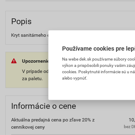
Popis
Kryt sanitárneho odvetrania.
Používame cookies pre lep
Na webe dek.sk používame súbory cooki
Upozornenie:
výkon a prispôsobili ponuky vašim záuj
V prípade odberu tovaru na palete Vám môže byť úč
cookies. Poskytnuté informácie sú u ná
alebo vypnúť.
za paletu.
Informácie o cene
Aktuálna predajná cena po zľave 20% z
10
cenníkovej ceny
bez D