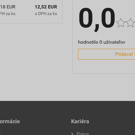
0,0
,18 EUR
12,52 EUR
PH za ks
s DPH za ks
hodnotilo 0 užívateľov
Pridávať 
formácie
Kariéra
y
Práca