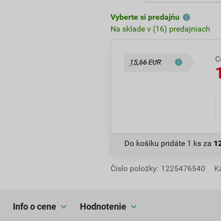
Vyberte si predajňu
Na sklade v (16) predajniach
C
15,66 EUR
Do košíku pridáte
1 ks
za
1
Číslo položky:
1225476540
K
Info o cene
hodnotenie