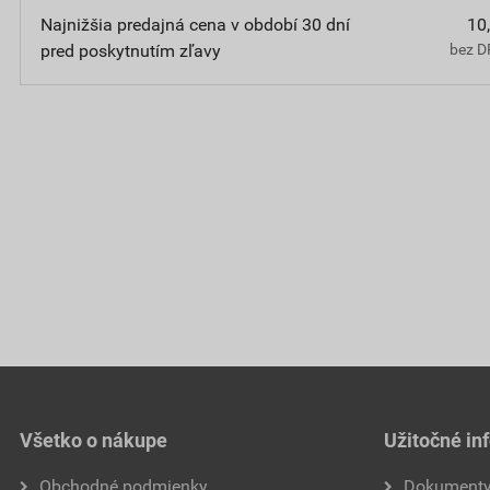
Najnižšia predajná cena v období 30 dní
10
pred poskytnutím zľavy
bez D
Všetko o nákupe
Užitočné in
Obchodné podmienky
Dokument