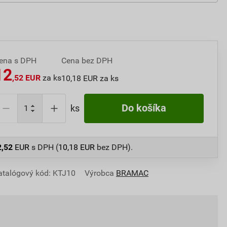
ena s DPH
Cena bez DPH
12
,52 EUR
za ks
10,18 EUR za ks
Do košíka
ks
2,52
EUR
s DPH (
10,18
EUR
bez DPH).
atalógový kód: KTJ10
Výrobca
BRAMAC