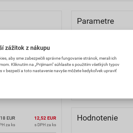
Parametre
farba
ší zážitok z nákupu
hmotnosť 1ks
es, aby sme zabezpečili správne fungovanie stránok, merali ich
model
mom. Kliknutím na „Prijímam" súhlasíte s použitím všetkých typov
tovaný dodatočný poplatok
s v bezpečí a toto nastavenie navyše môžete kedykoľvek upraviť
typ
značka
Hodnotenie
,18 EUR
12,52 EUR
PH za ks
s DPH za ks