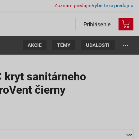
Zoznam predajní
Vyberte si predajňu
Prihlásenie
AKCIE
TÉMY
UDALOSTI
ryt sanitárneho
roVent čierny