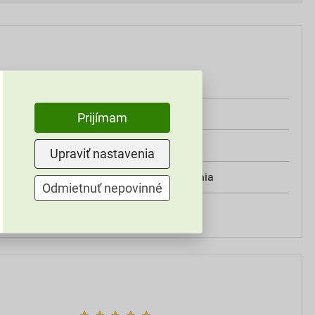
čierna
0,3 kg
Prijímam
PVC DuroVent
Upraviť nastavenia
kryt sanitárneho odvetrania
Odmietnuť nepovinné
Bramac