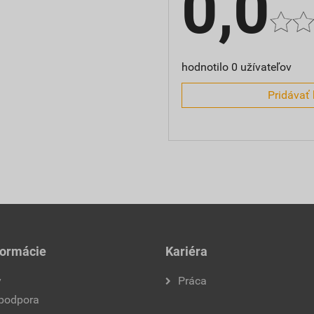
0,0
hodnotilo 0 užívateľov
Pridávať 
formácie
Kariéra
y
Práca
 podpora