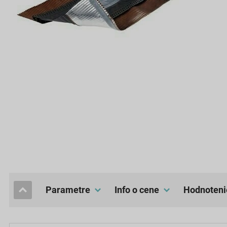
Parametre
Info o cene
hodnoteni