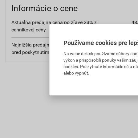
Informácie o cene
Aktuálna predajná cena po zľave 23% z
48
cenníkovej ceny
bez DP
Používame cookies pre lep
Najnižšia predajná cena v období 30 dní
48
pred poskytnutím zľavy
bez DP
Na webe dek.sk používame súbory cooki
výkon a prispôsobili ponuky vašim záuj
cookies. Poskytnuté informácie sú u ná
alebo vypnúť.