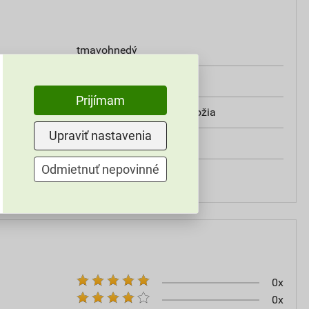
tmavohnedý
5 m
Prijímam
1 bal / 5m hrebeňa / nárožia
Upraviť nastavenia
Bramac
Odmietnuť nepovinné
Bramac
0x
0x