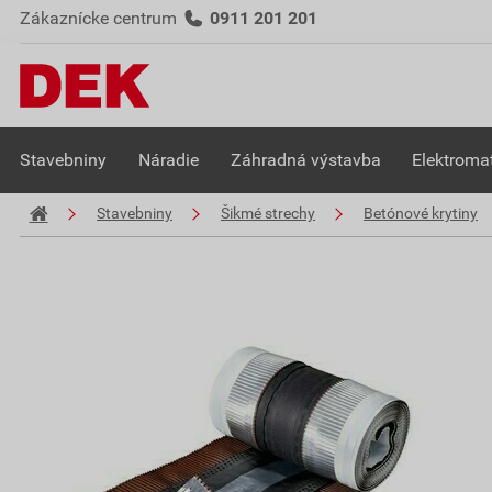
Zákaznícke centrum
0911 201 201
Stavebniny
Náradie
Záhradná výstavba
Elektromat
Stavebniny
Šikmé strechy
Betónové krytiny