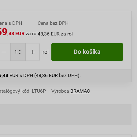
ena s DPH
Cena bez DPH
59
,48 EUR
za rol
48,36 EUR za rol
Do košíka
rol
9,48
EUR
s DPH (
48,36
EUR
bez DPH).
atalógový kód: LTU6P
Výrobca
BRAMAC