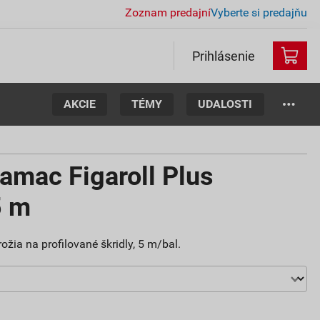
Zoznam predajní
Vyberte si predajňu
Prihlásenie
AKCIE
TÉMY
UDALOSTI
ramac Figaroll Plus
5 m
ožia na profilované škridly, 5 m/bal.