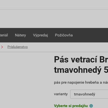
eriál
Nátery
Výpredaj
Požičovňa
Príslušenstvo
Pás vetrací B
tmavohnedý 
pás pre napojenie hrebeňa a nár
varianty
Vyberte si predajňu