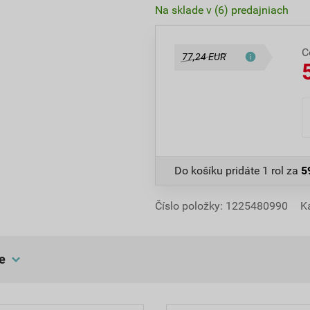
Na sklade v (6) predajniach
C
77,24 EUR
Do košíku pridáte
1 rol
za
5
Číslo položky:
1225480990
K
e