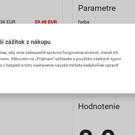
Parametre
,36 EUR
59,48 EUR
farba
H za rol
s DPH za rol
balenie
ší zážitok z nákupu
,36 EUR
59,48 EUR
spotreba
H za rol
s DPH za rol
es, aby sme zabezpečili správne fungovanie stránok, merali ich
mom. Kliknutím na „Prijímam" súhlasíte s použitím všetkých typov
výrobca
s v bezpečí a toto nastavenie navyše môžete kedykoľvek upraviť
značka
Hodnotenie