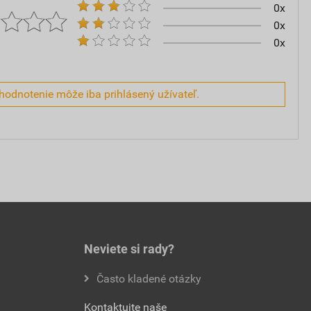
0x
0x
0x
hodnotenie môže iba prihlásený užívateľ.
Neviete si rady?
Často kladené otázky
Kontaktujte naše