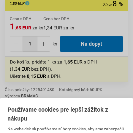
8
%
1,80 EUR
Zľava
Cena s DPH
Cena bez DPH
1
,65 EUR
za ks
1,34 EUR za ks
ks
Na dopyt
Do košíku pridáte
1 ks
za
1,65
EUR
s DPH
(
1,34
EUR
bez DPH).
Ušetrite
0,15
EUR
s DPH.
Číslo položky:
1225491480
Katalógový kód: 60UPK
Výrobca
BRAMAC
Používame cookies pre lepší zážitok z
nákupu
Popis
Na webe dek.sk používame súbory cookies, aby sme zabezpečili