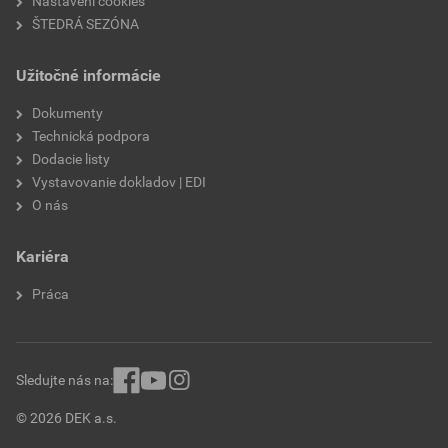
Nastavení cookies
model
KLASIK Protector
ŠTEDRÁ SEZÓNA
typ
polovičná
Užitočné informácie
značka
Bramac
Dokumenty
Technická podpora
Dodacie listy
Vystavovanie dokladov | EDI
O nás
Kariéra
Práca
Sledujte nás na:
© 2026 DEK a.s.