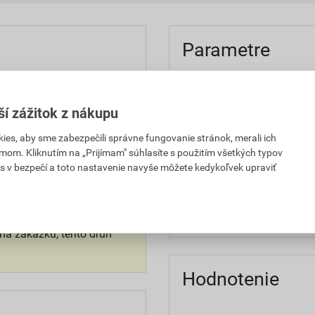
Parametre
ozinkovaného plechu,
farba
ch odtieňoch. Súčasťou
ší zážitok z nákupu
materiál
ojky apod.
es, aby sme zabezpečili správne fungovanie stránok, merali ich
šírka
mom. Kliknutím na „Prijímam" súhlasíte s použitím všetkých typov
s v bezpečí a toto nastavenie navyše môžete kedykoľvek upraviť
typ
onitora a má iba
značka
ašu strechu si vyžiadajte
na zákazku, tento druh
Hodnotenie