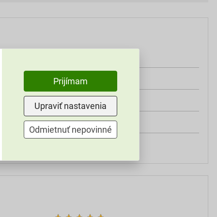
čierna
FeZn
Prijímam
330 mm
Upraviť nastavenia
vnútorný roh žľabu
Odmietnuť nepovinné
Bramac