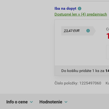
Iba na dopyt
Dostupné len v (4) predajniach
C
23,47 EUR
Do košíku pridáte
1 ks
za
1
Číslo položky:
1225497060
K
Info o cene
hodnotenie