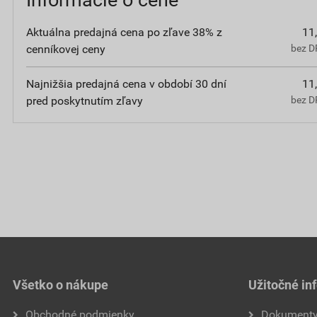
Aktuálna predajná cena po zľave 38% z
11
cenníkovej ceny
bez D
Najnižšia predajná cena v období 30 dní
11
pred poskytnutím zľavy
bez D
Všetko o nákupe
Užitočné in
Obchodné podmienky
Dokument