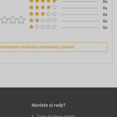
0x
0x
0x
0x
0x
hodnotenie môže iba prihlásený užívateľ.
Neviete si rady?
Často kladené otázky