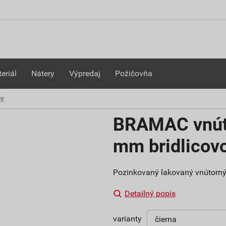
eriál
Nátery
Výpredaj
Požičovňa
my
BRAMAC vnúto
mm bridlicov
Pozinkovaný lakovaný vnútorný
Detailný popis
varianty