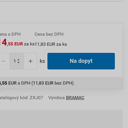
ena s DPH
Cena bez DPH
14
,55 EUR
za ks
11,83 EUR za ks
Na dopyt
ks
4,55
EUR
s DPH (
11,83
EUR
bez DPH).
atalógový kód: ZXJ07
Výrobca
BRAMAC