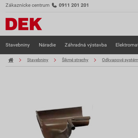
Zákaznícke centrum
0911 201 201
Stavebniny
Náradie
Záhradná výstavba
Elektromat
Stavebniny
Šikmé strechy
Odkvapové systé