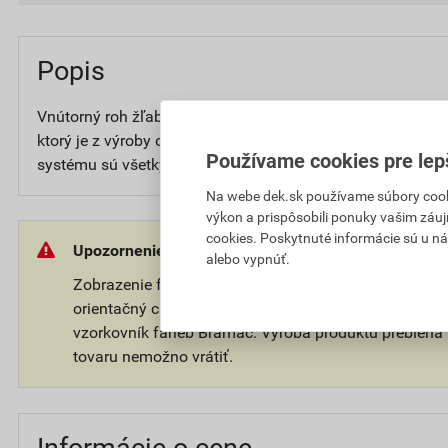
Popis
Vnútorný roh žľabu je súčasťou odkvapového systému z p
ktorý je z výroby opatrený farebným lakovaním v niekoľký
Používame cookies pre lep
systému sú všetky ďalšie dostupné komponenty, žľaby, sp
Na webe dek.sk používame súbory cooki
výkon a prispôsobili ponuky vašim záuj
cookies. Poskytnuté informácie sú u ná
Upozornenie:
alebo vypnúť.
Zobrazenie farieb závisí od aktuálneho nastavenia m
orientačný charakter. Pri konečnom výbere farby pre v
vzorkovník farieb Bramac. Výroba produktu prebieha 
tovaru nemožno vrátiť.
Informácie o cene