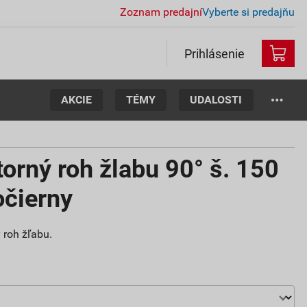
Zoznam predajní
Vyberte si predajňu
Prihlásenie
AKCIE
TÉMY
UDALOSTI
rný roh žlabu 90° š. 150
očierny
 roh žľabu.