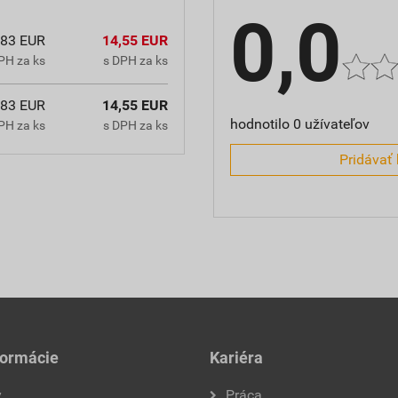
0,0
,83 EUR
14,55 EUR
PH za ks
s DPH za ks
,83 EUR
14,55 EUR
hodnotilo 0 užívateľov
PH za ks
s DPH za ks
Pridávať 
formácie
Kariéra
y
Práca