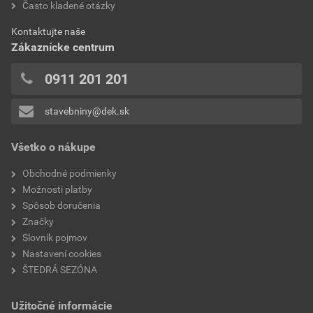
hodnotilo 0 užívateľov
Často kladené otázky
priemer zvodu
100 mm
0x
Aktuálna predajná porovnávacia cena po zľave 38% z
Kontaktujte naše
0x
značka
Bramac
cenníkovej ceny
Zákaznícke centrum
0x
7,31 EUR
8,99 EUR
0x
0911 201 201
bez DPH za bm
s DPH za bm
0x
stavebniny@dek.sk
Pridávať hodnotenie môže iba prihlásený užívateľ.
Všetko o nákupe
Obchodné podmienky
Možnosti platby
Spôsob doručenia
Značky
Slovník pojmov
Nastavení cookies
ŠTEDRÁ SEZÓNA
Užitočné informácie