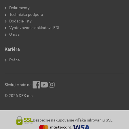
Dokumenty
Technická podpora
Dodacie listy
Vystavovanie dokladov | EDI
O nás
Kariéra
Práca
Sledujte nás na:
© 2026 DEK a.s.
Bezpečné nakupovanie vďaka šifrovaniu SSL