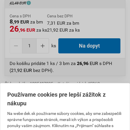
43,48 EUR
Cena s DPH
Cena bez DPH
8
,99 EUR
za bm
7,31 EUR za bm
26
,96 EUR
za ks
21,92 EUR za ks
ks
Na dopyt
Do košíku pridáte
1 ks / 3 bm
za
26,96
EUR
s DPH
(
21,92
EUR
bez DPH).
Číslo položky:
1225497235
Katalógový kód: 45B6C
Výrobca
BRAMAC
Používame cookies pre lepší zážitok z
nákupu
Na webe dek.sk používame súbory cookies, aby sme zabezpečili
Popis
správne fungovanie stránok, merali ich výkon a prispôsobili
ponuky vašim záujmom. Kliknutím na „Prijímam" súhlasíte s
Odkvapová rúra je súčasťou odkvapového systému z