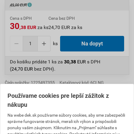
49,00 EUR
Cena s DPH
Cena bez DPH
30
,38 EUR
za ks
24,70 EUR za ks
ks
Na dopyt
Do košíku pridáte
1 ks
za
30,38
EUR
s DPH
(
24,70
EUR
bez DPH).
Číslo položky:
1225497355
Katalógový kód: 6CLNG
Výrobca
BRAMAC
Používame cookies pre lepší zážitok z
nákupu
Popis
Na webe dek.sk používame súbory cookies, aby sme zabezpečili
správne fungovanie stránok, merali ich výkon a prispôsobili
ponuky vašim záujmom. Kliknutím na „Prijímam" súhlasíte s
Odbočka odkvapovej rúry je súčasťou odkvapového
použitím všetkých typov cookies. Poskytnuté informácie sú u