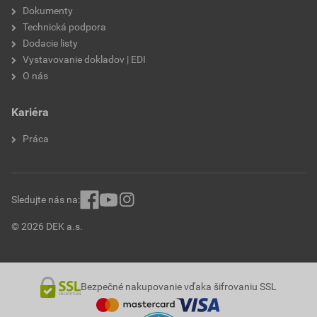
Dokumenty
Technická podpora
Dodacie listy
Vystavovanie dokladov | EDI
O nás
Kariéra
Práca
Sledujte nás na:
© 2026 DEK a.s.
Bezpečné nakupovanie vďaka šifrovaniu SSL