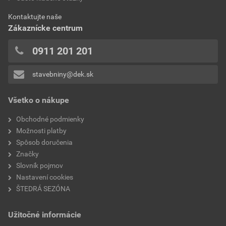
0x
priemer zvodu
100 mm
Kontaktujte naše
0x
Zákaznícke centrum
0x
značka
Bramac
0x
0911 201 201
0x
stavebniny@dek.sk
Pridávať hodnotenie môže iba prihlásený užívateľ.
Všetko o nákupe
Obchodné podmienky
Možnosti platby
Spôsob doručenia
Značky
Slovník pojmov
Nastavení cookies
ŠTEDRÁ SEZÓNA
Užitočné informácie