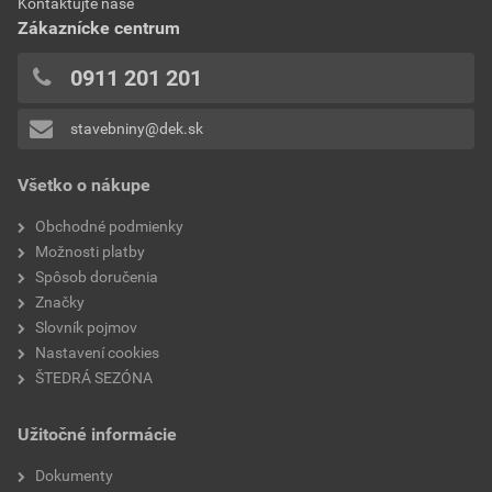
Kontaktujte naše
0x
Zákaznícke centrum
0x
0x
0911 201 201
0x
stavebniny@dek.sk
Pridávať hodnotenie môže iba prihlásený užívateľ.
Všetko o nákupe
Obchodné podmienky
Možnosti platby
Spôsob doručenia
Značky
Slovník pojmov
Nastavení cookies
ŠTEDRÁ SEZÓNA
Užitočné informácie
Dokumenty