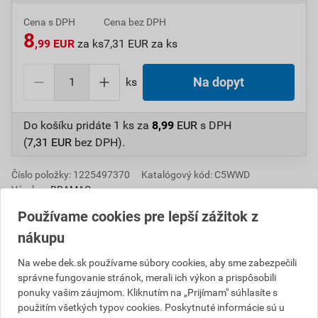
Cena s DPH
Cena bez DPH
8
,99 EUR
za ks
7,31 EUR za ks
ks
Na dopyt
Do košíku pridáte
1 ks
za
8,99
EUR
s DPH
(
7,31
EUR
bez DPH).
Číslo položky:
1225497370
Katalógový kód: C5WWD
Výrobca
BRAMAC
Používame cookies pre lepší zážitok z
nákupu
Popis
Na webe dek.sk používame súbory cookies, aby sme zabezpečili
správne fungovanie stránok, merali ich výkon a prispôsobili
Spojka odkvapovej rúry je súčasťou odkvapového
ponuky vašim záujmom. Kliknutím na „Prijímam" súhlasíte s
systému z pozinkovaného plechu, ktorý je z výroby
použitím všetkých typov cookies. Poskytnuté informácie sú u