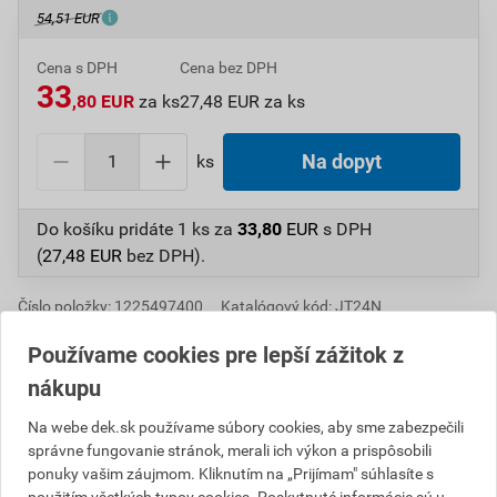
54,51 EUR
Cena s DPH
Cena bez DPH
33
,80 EUR
za ks
27,48 EUR za ks
ks
Na dopyt
Do košíku pridáte
1 ks
za
33,80
EUR
s DPH
(
27,48
EUR
bez DPH).
Číslo položky:
1225497400
Katalógový kód: JT24N
Výrobca
BRAMAC
Používame cookies pre lepší zážitok z
nákupu
Popis
Na webe dek.sk používame súbory cookies, aby sme zabezpečili
správne fungovanie stránok, merali ich výkon a prispôsobili
ponuky vašim záujmom. Kliknutím na „Prijímam" súhlasíte s
Klapka pre zber dažďovej vody z pozinkovaného
použitím všetkých typov cookies. Poskytnuté informácie sú u