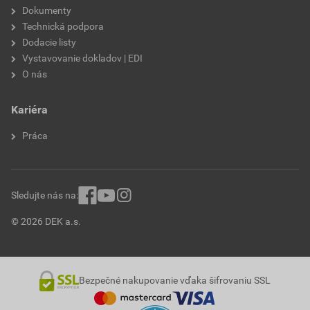
Dokumenty
Technická podpora
Dodacie listy
Vystavovanie dokladov | EDI
O nás
Kariéra
Práca
Sledujte nás na:
© 2026 DEK a.s.
Bezpečné nakupovanie vďaka šifrovaniu SSL