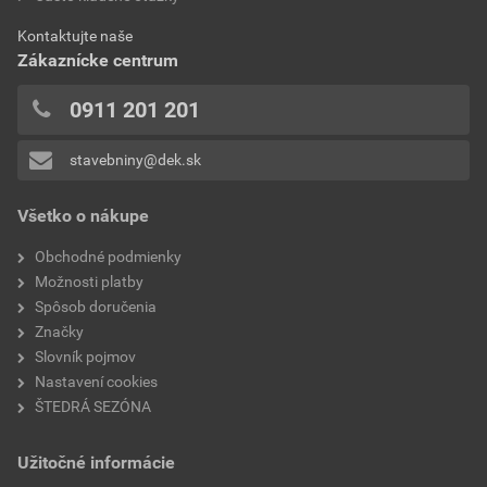
0x
značka
Bramac
Kontaktujte naše
0x
Zákaznícke centrum
0x
0x
0911 201 201
0x
stavebniny@dek.sk
Pridávať hodnotenie môže iba prihlásený užívateľ.
Všetko o nákupe
Obchodné podmienky
Možnosti platby
Spôsob doručenia
Značky
Slovník pojmov
Nastavení cookies
ŠTEDRÁ SEZÓNA
Užitočné informácie