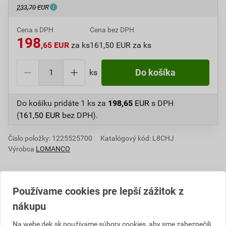
233,70 EUR
Cena s DPH
Cena bez DPH
198
,65 EUR
za ks
161,50 EUR za ks
ks
Do košíka
Do košíku pridáte
1 ks
za
198,65
EUR
s DPH
(
161,50
EUR
bez DPH).
Číslo položky:
1225525700
Katalógový kód: L8CHJ
Výrobca
LOMANCO
Používame cookies pre lepší zážitok z
Popis
nákupu
Ventilačné turbíny LOMANCO kvalitne odvetrajú
Na webe dek.sk používame súbory cookies, aby sme zabezpečili