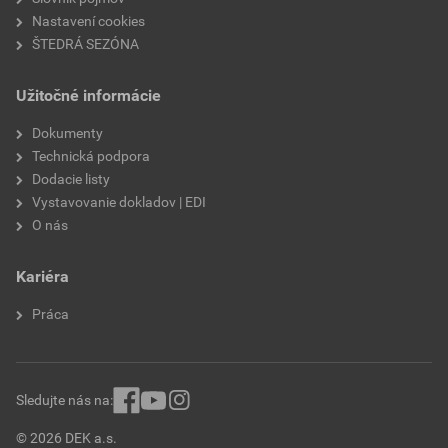
Veľkosť
0,52 MB
Nastavení cookies
ŠTEDRÁ SEZÓNA
Technické listy výrobkov
Užitočné informácie
LOMANCO
Dokumenty
externý odkaz
Technická podpora
Dodacie listy
Vystavovanie dokladov | EDI
Technické listy výrobkov
O nás
Technické osvedčenie LOMANCO
Stiahnuť
PDF
Kariéra
Veľkosť
0,26 MB
Práca
Sledujte nás na:
© 2026 DEK a.s.