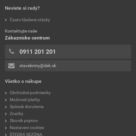
bez DPH za ks
s DPH za ks
povrchová úprava
prírodná
Neviete si rady?
hodnotilo 0 užívateľov
Často kladené otázky
bezpečný sklon
30°
0x
Kontaktujte naše
0x
hmotnosť 1ks
4,6 kg
Zákaznícke centrum
0x
minimálny sklon
od 20° (s vodotesným
0x
0911 201 201
podstreším)
0x
stavebniny@dek.sk
Pridávať hodnotenie môže iba prihlásený užívateľ.
model
PLANOTON 11
Všetko o nákupe
typ
odvetrávací komplet
Obchodné podmienky
starý názov modelu
Figaro 11
Možnosti platby
Spôsob doručenia
Značky
Slovník pojmov
Nastavení cookies
ŠTEDRÁ SEZÓNA