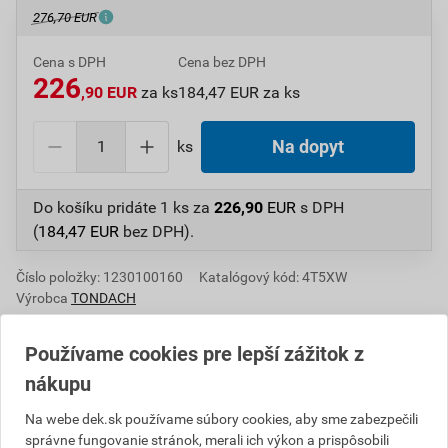
276,70 EUR
Cena s DPH
Cena bez DPH
226
,90 EUR
za ks
184,47 EUR za ks
ks
Na dopyt
Do košíku pridáte
1 ks
za
226,90
EUR
s DPH
(
184,47
EUR
bez DPH).
Číslo položky:
1230100160
Katalógový kód: 4T5XW
Výrobca
TONDACH
Používame cookies pre lepší zážitok z
nákupu
Popis
Na webe dek.sk používame súbory cookies, aby sme zabezpečili
Keramický odvetrávací komplet, obsahujúci prestup
správne fungovanie stránok, merali ich výkon a prispôsobili