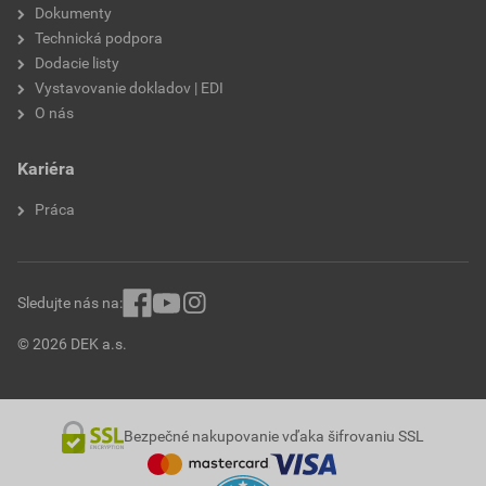
Dokumenty
Technická podpora
Dodacie listy
Vystavovanie dokladov | EDI
O nás
Kariéra
Práca
Sledujte nás na:
© 2026 DEK a.s.
Bezpečné nakupovanie vďaka šifrovaniu SSL