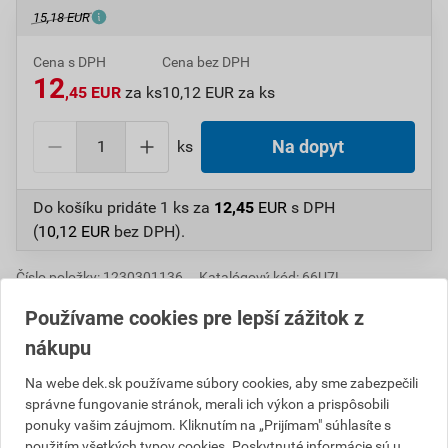
15,18 EUR
Cena s DPH
Cena bez DPH
12
,45 EUR
za ks
10,12 EUR za ks
ks
Na dopyt
Do košíku pridáte
1 ks
za
12,45
EUR
s DPH
(
10,12
EUR
bez DPH).
Číslo položky:
1230301136
Katalógový kód: 66U7L
Výrobca
TONDACH
Používame cookies pre lepší zážitok z
nákupu
Na webe dek.sk používame súbory cookies, aby sme zabezpečili
Popis
správne fungovanie stránok, merali ich výkon a prispôsobili
ponuky vašim záujmom. Kliknutím na „Prijímam" súhlasíte s
Okrajová škridla chráni spodnú konštrukciu štítovej
použitím všetkých typov cookies. Poskytnuté informácie sú u