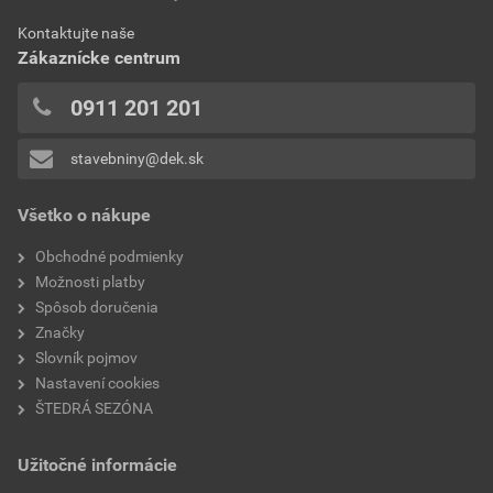
0x
Kontaktujte naše
0x
výrobca
Tondach
Zákaznícke centrum
0x
typ
okrajová
0x
0911 201 201
0x
stavebniny@dek.sk
Pridávať hodnotenie môže iba prihlásený užívateľ.
Všetko o nákupe
Obchodné podmienky
Možnosti platby
Spôsob doručenia
Značky
Slovník pojmov
Nastavení cookies
ŠTEDRÁ SEZÓNA
Užitočné informácie