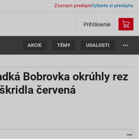
Zoznam predajní
Vyberte si predajňu
Prihlásenie
AKCIE
TÉMY
UDALOSTI
ká Bobrovka okrúhly rez
 škridla červená