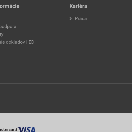
formácie
Kariéra
y
Práca
 podpora
ty
ie dokladov | EDI