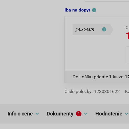
Iba na dopyt
C
14,76 EUR
Do košíku pridáte
1 ks
za
1
Číslo položky:
1230301622
K
Info o cene
dokumenty
hodnotenie
1