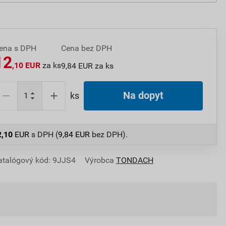
ena s DPH
Cena bez DPH
12
,10 EUR
za ks
9,84 EUR za ks
Na dopyt
ks
2,10
EUR
s DPH (
9,84
EUR
bez DPH).
atalógový kód: 9JJS4
Výrobca
TONDACH