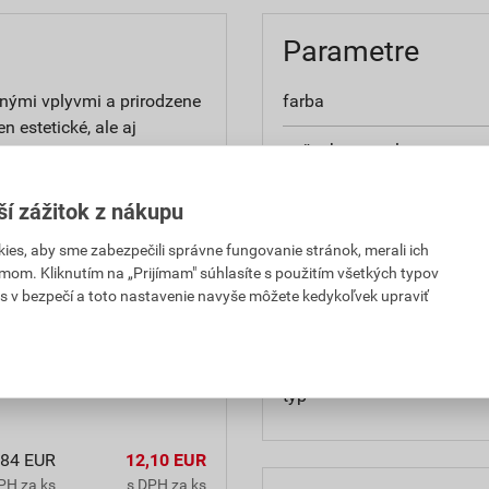
Parametre
tnými vplyvmi a prirodzene
farba
 estetické, ale aj
počet ks na palete
prekryje dva rady škridiel.
dĺžka
ší zážitok z nákupu
šírka
es, aby sme zabezpečili správne fungovanie stránok, merali ich
mom. Kliknutím na „Prijímam" súhlasíte s použitím všetkých typov
tovaný dodatočný poplatok
s v bezpečí a toto nastavenie navyše môžete kedykoľvek upraviť
povrchová úprava
výrobca
typ
,84 EUR
12,10 EUR
PH za ks
s DPH za ks