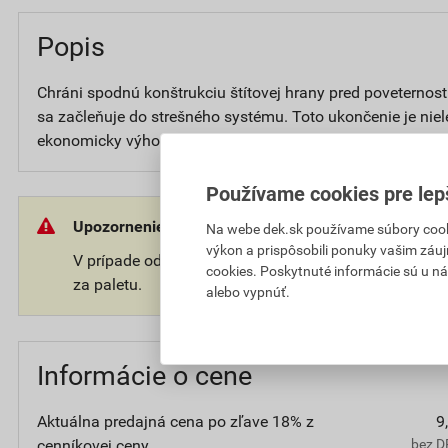
Popis
Chráni spodnú konštrukciu štítovej hrany pred poveternos
sa začleňuje do strešného systému. Toto ukončenie je nielen
ekonomicky výhodné riešenie, keďže jedna okrajová škridla 
Používame cookies pre lep
Upozornenie:
Na webe dek.sk používame súbory cooki
výkon a prispôsobili ponuky vašim záuj
V prípade odberu tovaru na palete Vám môže byť úč
cookies. Poskytnuté informácie sú u ná
za paletu.
alebo vypnúť.
Informácie o cene
Aktuálna predajná cena po zľave 18% z
9
cenníkovej ceny
bez D