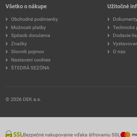
Všetko o nákupe
Užitočné in
Obchodné podmienky
Dokument
Možnosti platby
Technická
Spôsob doručenia
Dodacie lis
Značky
Vystavovan
Slovník pojmov
O nás
Nastavení cookies
ŠTEDRÁ SEZÓNA
© 2026 DEK a.s.
Bezpečné nakupovanie vďaka šifrovaniu SSL