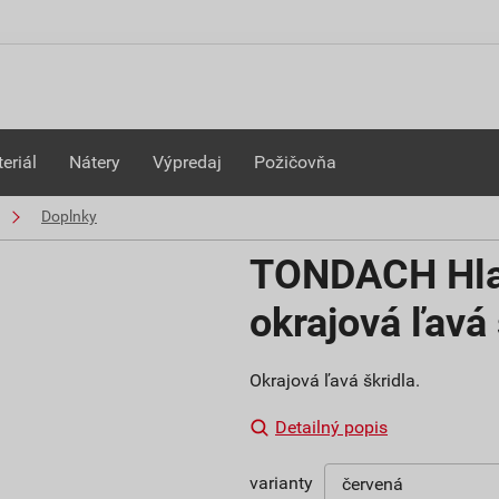
eriál
Nátery
Výpredaj
Požičovňa
Doplnky
TONDACH Hlad
okrajová ľavá
Okrajová ľavá škridla.
Detailný popis
varianty