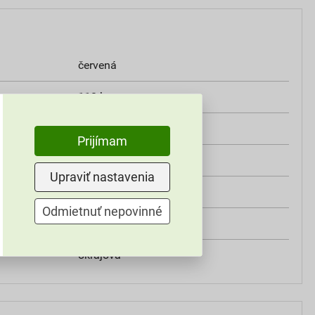
červená
112 ks
440 mm
Prijímam
180 mm
Upraviť nastavenia
engoba, matná
Odmietnuť nepovinné
Tondach
okrajová