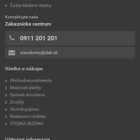
hodnotilo 0 užívateľov
Často kladené otázky
povrchová úprava
engoba, matná
0x
Kontaktujte naše
0x
hmotnosť 1ks
2,7 kg
Zákaznícke centrum
0x
model
Steinbrück
0x
0911 201 201
0x
typ
polovičná
stavebniny@dek.sk
Pridávať hodnotenie môže iba prihlásený užívateľ.
Všetko o nákupe
Obchodné podmienky
Možnosti platby
Spôsob doručenia
Značky
Slovník pojmov
Nastavení cookies
ŠTEDRÁ SEZÓNA
Užitočné informácie