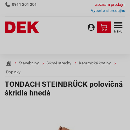
0911 201 201
Zoznam predajní
Vyberte si predajňu
MENU
Stavebniny
Šikmé strechy
Keramické krytiny
Doplnky
TONDACH STEINBRÜCK polovičná
škridla hnedá