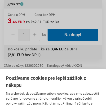
4,22 EUR
Cena s DPH
Cena bez DPH
3
,46 EUR
za ks
2,81 EUR za ks
ks
Na dopyt
Do košíku pridáte
1 ks
za
3,46
EUR
s DPH
(
2,81
EUR
bez DPH).
Číslo položky:
1230302030
Katalógový kód: UKK0N
Výrobca
TONDACH
Používame cookies pre lepší zážitok z
nákupu
Popis
Na webe dek.sk používame súbory cookies, aby sme zabezpečili
správne fungovanie stránok, merali ich výkon a prispôsobili
Polovičné škridly sa používajú v oblasti štítovej hrany
ponuky vašim záujmom. Kliknutím na „Prijímam" súhlasíte s