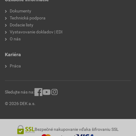
Dokumenty
Technická podpora
Dodacie listy
Vystavovanie dokladov | EDI
O nás
Kariéra
Práca
Sledujte nás na:
© 2026 DEK a.s.
Bezpečné nakupovanie vďaka šifrovaniu SSL