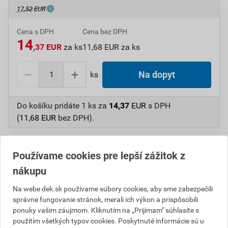
17,52 EUR
Cena s DPH
Cena bez DPH
14
,37 EUR
za ks
11,68 EUR za ks
ks
Na dopyt
Do košíku pridáte
1 ks
za
14,37
EUR
s DPH
(
11,68
EUR
bez DPH).
Číslo položky:
1230551597
Katalógový kód: 1LA50
Výrobca
TONDACH
Používame cookies pre lepší zážitok z
nákupu
Na webe dek.sk používame súbory cookies, aby sme zabezpečili
Popis
správne fungovanie stránok, merali ich výkon a prispôsobili
ponuky vašim záujmom. Kliknutím na „Prijímam" súhlasíte s
použitím všetkých typov cookies. Poskytnuté informácie sú u
Vetracie škridly sa kladú v oblasti hrebeňa a slúžia na