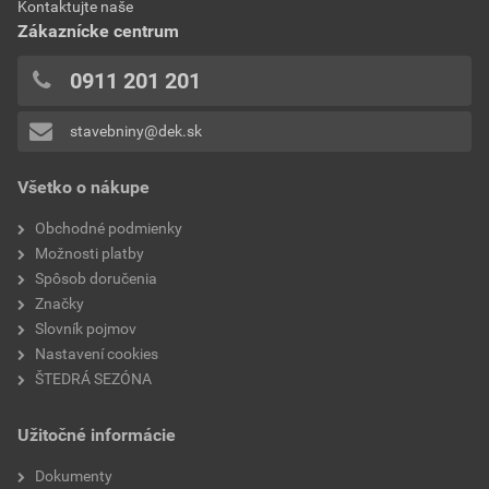
Kontaktujte naše
0x
bezpečný sklon
30°
Zákaznícke centrum
0x
hmotnosť 1ks
4,2 kg
0x
0911 201 201
0x
minimálny sklon
od 20° (s vodotesným
stavebniny@dek.sk
Pridávať hodnotenie môže iba prihlásený užívateľ.
podstreším)
Všetko o nákupe
model
PLANOTON 11
Obchodné podmienky
typ
vetracia
Možnosti platby
Spôsob doručenia
krycia dĺžka
340 - 385mm
Značky
Slovník pojmov
starý názov modelu
Figaro 11
Nastavení cookies
ŠTEDRÁ SEZÓNA
Užitočné informácie
Dokumenty