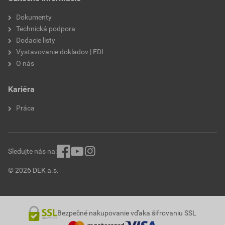
krycia dĺžka
355–380 mm
Dokumenty
Technická podpora
značka
Tondach
Dodacie listy
Vystavovanie dokladov | EDI
starý názov modelu
Samba
O nás
odtieň
0
Kariéra
Práca
Sledujte nás na:
© 2026 DEK a.s.
Bezpečné nakupovanie vďaka šifrovaniu SSL