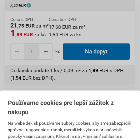
2,52 EUR
Cena s DPH
Cena bez DPH
21
,75 EUR
za m²
17,68 EUR za m²
1
,89 EUR
za ks
1,54 EUR za ks
ks
Na dopyt
Do košíku pridáte
1 ks / 0,09 m²
za
1,89
EUR
s DPH
(
1,54
EUR
bez DPH).
Číslo položky:
1230553000
Katalógový kód: J7GSA
Výrobca
TONDACH
Používame cookies pre lepší zážitok z
nákupu
Na webe dek.sk používame súbory cookies, aby sme zabezpečili
Popis
správne fungovanie stránok, merali ich výkon a prispôsobili
ponuky vašim záujmom. Kliknutím na „Prijímam" súhlasíte s