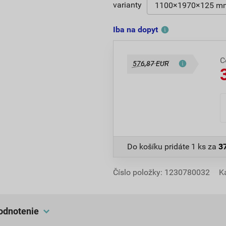
varianty
Iba na dopyt
C
576,87 EUR
Do košíku pridáte
1 ks
za
3
Číslo položky:
1230780032
K
hodnotenie