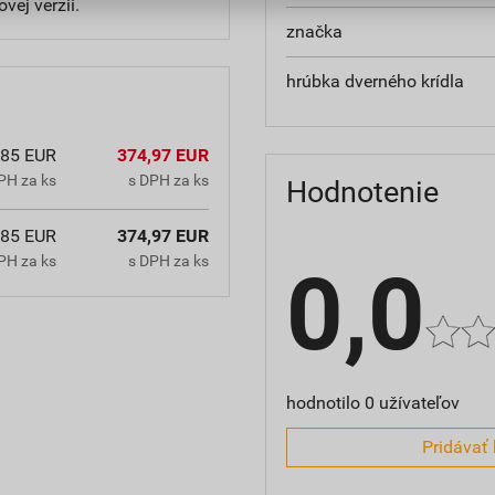
vej verzii.
značka
hrúbka dverného krídla
,85 EUR
374,97 EUR
PH za ks
s DPH za ks
Hodnotenie
,85 EUR
374,97 EUR
PH za ks
s DPH za ks
0,0
hodnotilo 0 užívateľov
Pridávať 