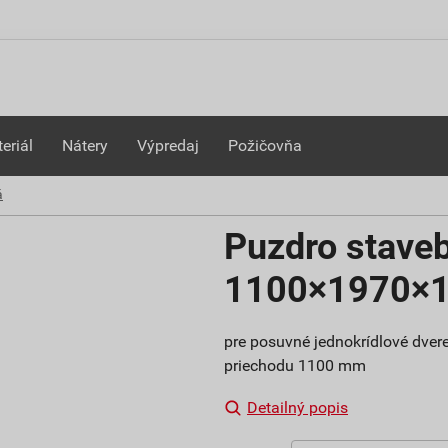
eriál
Nátery
Výpredaj
Požičovňa
á
Puzdro stave
1100×1970×
pre posuvné jednokrídlové dver
priechodu 1100 mm
Detailný popis