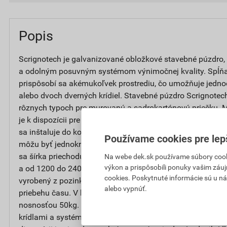
Popis
Scrignotech je galvanizované obložkové stavebné púzdro
a odolným posuvným systémom výnimočnej kvality. Spĺňa
prispôsobí sa akémukoľvek prostrediu, čo umožňuje jedno
alebo dvoch dverných krídiel. Stavebné púzdro Scrignotech 
rôznych typoch pre murovanú a sadrokartónovú priečku. 
je k dispozícii pre finálnu silu priečky 105 a 125 a viac, 
sa inštaluje do konštrukcie s finálnym dielom priečky 1
Používame cookies pre lep
môžu byť jednokrídlové alebo dvojkrídlové. Rozmery sú var
sa šírka priechodu pohybuje v rozmedzí od 600 do 1200 m
Na webe dek.sk používame súbory cooki
výkon a prispôsobili ponuky vašim záuj
a od 1200 do 2400 mm pre dvojkrídlové dvere. Stavebné p
cookies. Poskytnuté informácie sú u ná
vyrobený z pozinkovanej ocele, materiálu, ktorý zaručuje 
alebo vypnúť.
priebehu času. V balení s puzdrom obojstranný spomaľo
nosnosťou 50kg. Kompatibilný s obložkovými zárubňami,
krídlami a systémom Open 2.0 umožňujúcim automatické o