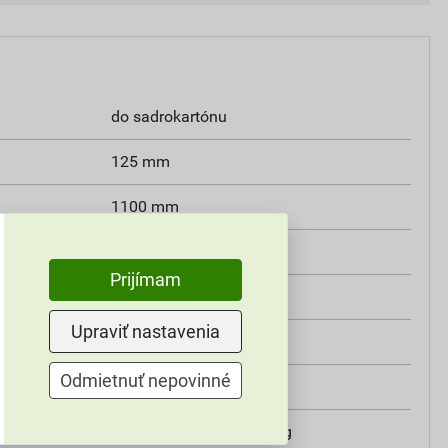
do sadrokartónu
125 mm
1100 mm
1970 mm
Prijímam
1100×1970×125 mm
Upraviť nastavenia
1100 mm
Odmietnuť nepovinné
1970 mm
dverné krídlo max. 120 kg