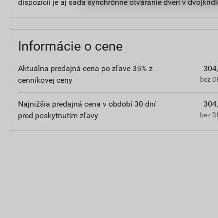
dispozícii je aj sada synchrónne otváranie dverí v dvojkrídlo
Informácie o cene
Aktuálna predajná cena po zľave 35% z
304
cenníkovej ceny
bez D
Najnižšia predajná cena v období 30 dní
304
pred poskytnutím zľavy
bez D