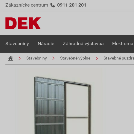
Zákaznícke centrum
0911 201 201
Stavebniny
Náradie
Záhradná výstavba
Elektromat
Stavebniny
Stavebné výplne
Stavebné puzdr