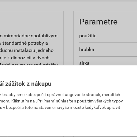
Parametre
, s mimoriadne spoľahlivým
použitie
 štandardné potreby a
hrúbka
duchú inštaláciu jedného
je k dispozícii v dvoch
šírka
Model pre murované priečky
pričom sadrokartónový model
výška
00/125 mm. Oba modely
ší zážitok z nákupu
iabilné. V oboch verziách
rozmery
m pre jednokrídlové dvere
es, aby sme zabezpečili správne fungovanie stránok, merali ich
mom. Kliknutím na „Prijímam" súhlasíte s použitím všetkých typov
úzdro Scrignotech je
šírka priechodu
s v bezpečí a toto nastavenie navyše môžete kedykoľvek upraviť
pevnosť a odolnosť v
vač s maximálnou
výška priechodu
 sklenenými dvernými
tváranie a zatváranie. K
nosnosť