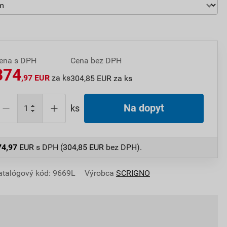
ena s DPH
Cena bez DPH
374
,97 EUR
za ks
304,85 EUR za ks
Na dopyt
ks
74,97
EUR
s DPH (
304,85
EUR
bez DPH).
atalógový kód: 9669L
Výrobca
SCRIGNO