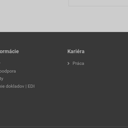
formácie
Kariéra
y
Práca
 podpora
ty
ie dokladov | EDI