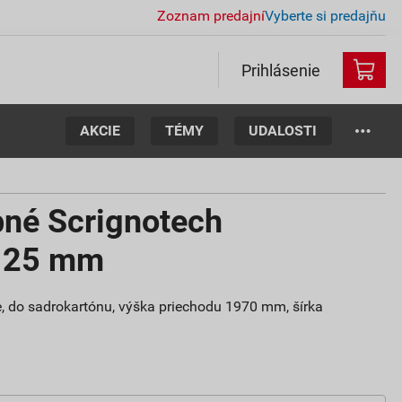
Zoznam predajní
Vyberte si predajňu
Prihlásenie
AKCIE
TÉMY
UDALOSTI
bné Scrignotech
125 mm
e, do sadrokartónu, výška priechodu 1970 mm, šírka