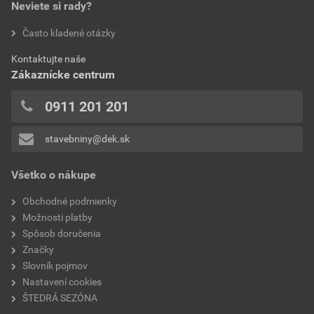
šírka
240 mm
Neviete si rady?
hodnotilo 0 užívateľov
Často kladené otázky
spotreba
2,9 ks/bm
0x
Kontaktujte naše
0x
hmotnosť 1ks
3,6 kg
Zákaznícke centrum
0x
povrchová úprava
engoba, matná
0x
0911 201 201
0x
model
MONZA PLUS, PIEMONT
stavebniny@dek.sk
Pridávať hodnotenie môže iba prihlásený užívateľ.
typ
hrebenáč
Všetko o nákupe
Obchodné podmienky
Možnosti platby
Spôsob doručenia
Značky
Slovník pojmov
Nastavení cookies
ŠTEDRÁ SEZÓNA