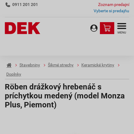
0911 201 201
Zoznam predajní
Vyberte si predajňu
MENU
Stavebniny
Šikmé strechy
Keramické krytiny
Doplnky
Röben drážkový hrebenáč s
príchytkou medený (model Monza
Plus, Piemont)