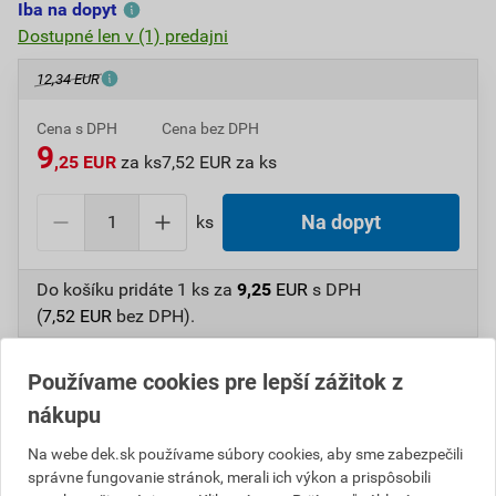
Iba na dopyt
Dostupné len v (1) predajni
12,34 EUR
Cena s DPH
Cena bez DPH
9
,25 EUR
za ks
7,52 EUR za ks
ks
Na dopyt
Do košíku pridáte
1 ks
za
9,25
EUR
s DPH
(
7,52
EUR
bez DPH).
Číslo položky:
1234000080
Katalógový kód: WMTD8
Používame cookies pre lepší zážitok z
Výrobca
RÖBEN
nákupu
Na webe dek.sk používame súbory cookies, aby sme zabezpečili
správne fungovanie stránok, merali ich výkon a prispôsobili
Popis