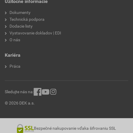
Užitočné informácie
Dokumenty
Technická podpora
Dodacie listy
Vystavovanie dokladov | EDI
O nás
Kariéra
Práca
Sledujte nás na:
© 2026 DEK a.s.
Bezpečné nakupovanie vďaka šifrovaniu SSL