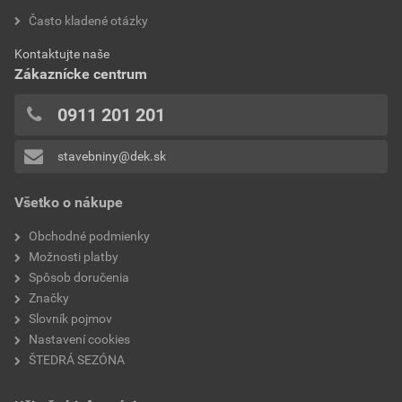
hodnotilo 0 užívateľov
Často kladené otázky
spotreba
2,9 ks/bm
0x
Kontaktujte naše
0x
hmotnosť 1ks
3,6 kg
Zákaznícke centrum
0x
povrchová úprava
engoba, matná
0x
0911 201 201
0x
model
PIEMONT
stavebniny@dek.sk
Pridávať hodnotenie môže iba prihlásený užívateľ.
typ
hrebenáč
Všetko o nákupe
Obchodné podmienky
Možnosti platby
Spôsob doručenia
Značky
Slovník pojmov
Nastavení cookies
ŠTEDRÁ SEZÓNA