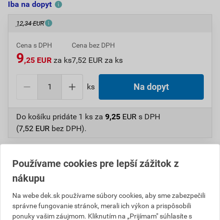
Iba na dopyt
12,34 EUR
Cena s DPH
Cena bez DPH
9
,25 EUR
za ks
7,52 EUR za ks
ks
Na dopyt
Do košíku pridáte
1 ks
za
9,25
EUR
s DPH
(
7,52
EUR
bez DPH).
Číslo položky:
1234000120
Katalógový kód: X8HCM
Výrobca
RÖBEN
Používame cookies pre lepší zážitok z
nákupu
Na webe dek.sk používame súbory cookies, aby sme zabezpečili
Popis
správne fungovanie stránok, merali ich výkon a prispôsobili
ponuky vašim záujmom. Kliknutím na „Prijímam" súhlasíte s