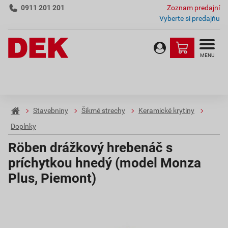
0911 201 201
Zoznam predajní
Vyberte si predajňu
MENU
Stavebniny
Šikmé strechy
Keramické krytiny
Doplnky
Röben drážkový hrebenáč s
príchytkou hnedý (model Monza
Plus, Piemont)