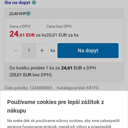
Iba na dopyt
32,82 EUR
Cena s DPH
Cena bez DPH
24
,61 EUR
za ks
20,01 EUR za ks
ks
Na dopyt
Do košíku pridáte
1 ks
za
24,61
EUR
s DPH
(
20,01
EUR
bez DPH).
Číslo položky:
1234000865
Katalógový kód: KR1FG
Výrobca
RÖBEN
Používame cookies pre lepší zážitok z
nákupu
Popis
Na webe dek.sk používame súbory cookies, aby sme zabezpečili
správne fungovanie stránok, merali ich výkon a prispôsobili