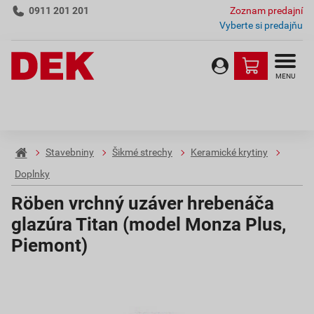
0911 201 201
Zoznam predajní
Vyberte si predajňu
MENU
Stavebniny
Šikmé strechy
Keramické krytiny
Doplnky
Röben vrchný uzáver hrebenáča
glazúra Titan (model Monza Plus,
Piemont)