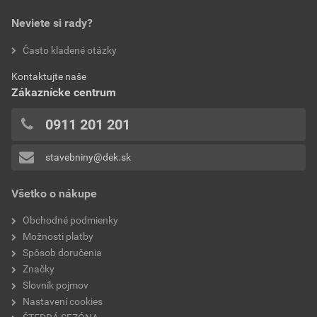
0,0
bez DPH za ks
s DPH za ks
hmotnosť 1ks
1,4 kg
Neviete si rady?
hodnotilo 0 užívateľov
Často kladené otázky
povrchová úprava
glazúra, lesklá
0x
Kontaktujte naše
0x
model
PIEMONT
Zákaznícke centrum
0x
typ
uzávery hrebenáča
0x
0911 201 201
0x
stavebniny@dek.sk
Pridávať hodnotenie môže iba prihlásený užívateľ.
Všetko o nákupe
Obchodné podmienky
Možnosti platby
Spôsob doručenia
Značky
Slovník pojmov
Nastavení cookies