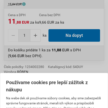
15,84 EUR
Cena s DPH
Cena bez DPH
11
,88 EUR
za ks
9,66 EUR za ks
ks
Na dopyt
Do košíku pridáte
1 ks
za
11,88
EUR
s DPH
(
9,66
EUR
bez DPH).
Číslo položky:
1234002280
Katalógový kód: S4DUY
Výrobca
RÖBEN
Používame cookies pre lepší zážitok z
nákupu
Popis
Na webe dek.sk používame súbory cookies, aby sme zabezpečili
správne fungovanie stránok, merali ich výkon a prispôsobili
Škridla okrajová sa vyrába s ľavým a pravým bočným