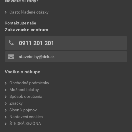
šírka
339 mm
Neviete si rady?
hodnotilo 0 užívateľov
Často kladené otázky
spotreba
2,5 ks/bm
0x
Kontaktujte naše
0x
hmotnosť 1ks
6,4 kg
Zákaznícke centrum
0x
povrchová úprava
glazúra, lesklá
0x
0911 201 201
0x
model
MONZA PLUS
stavebniny@dek.sk
Pridávať hodnotenie môže iba prihlásený užívateľ.
typ
okrajová
Všetko o nákupe
Obchodné podmienky
Možnosti platby
Spôsob doručenia
Značky
Slovník pojmov
Nastavení cookies
ŠTEDRÁ SEZÓNA