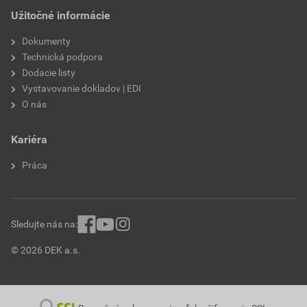
Užitočné informácie
Dokumenty
Technická podpora
Dodacie listy
Vystavovanie dokladov | EDI
O nás
Kariéra
Práca
Sledujte nás na:
© 2026 DEK a.s.