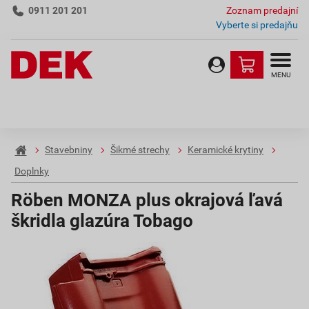
0911 201 201
Zoznam predajní
Vyberte si predajňu
MENU
Stavebniny
Šikmé strechy
Keramické krytiny
Doplnky
Röben MONZA plus okrajová ľavá
škridla glazúra Tobago