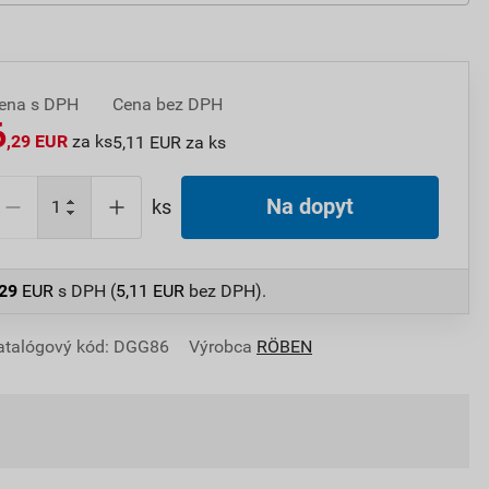
ena s DPH
Cena bez DPH
6
,29 EUR
za ks
5,11 EUR za ks
Na dopyt
ks
,29
EUR
s DPH (
5,11
EUR
bez DPH).
atalógový kód: DGG86
Výrobca
RÖBEN