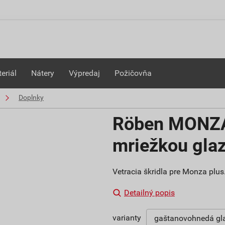
eriál
Nátery
Výpredaj
Požičovňa
Doplnky
Röben MONZA p
mriežkou gla
Vetracia škridla pre Monza plus
Detailný popis
varianty