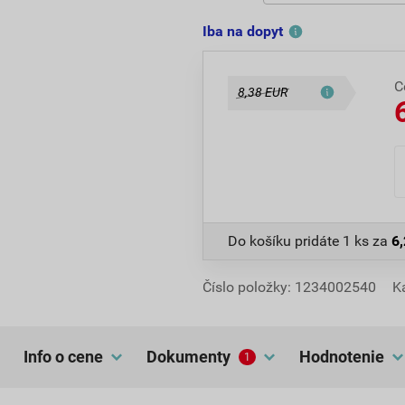
Iba na dopyt
C
8,38 EUR
Do košíku pridáte
1 ks
za
6
Číslo položky:
1234002540
K
Info o cene
dokumenty
hodnotenie
1