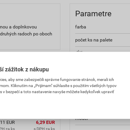
Parametre
tinou a doplnkovou
farba
v druhých radoch po oboch
počet ks na palete
dĺžka
šírka
ší zážitok z nákupu
tovaný dodatočný poplatok
hmotnosť 1ks
es, aby sme zabezpečili správne fungovanie stránok, merali ich
mom. Kliknutím na „Prijímam" súhlasíte s použitím všetkých typov
s v bezpečí a toto nastavenie navyše môžete kedykoľvek upraviť
vetrací priemer
povrchová úprava
model
,11 EUR
6,29 EUR
PH za ks
s DPH za ks