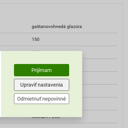
gaštanovohnedá glazúra
150
464 mm
304 mm
Prijímam
3,9 kg
Upraviť nastavenia
23 cm²
Odmietnuť nepovinné
glazúra, lesklá
MONZA PLUS