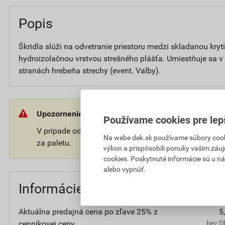
Popis
Škridla slúži na odvetranie priestoru medzi skladanou kry
hydroizolačnou vrstvou strešného plášťa. Umiestňuje sa 
stranách hrebeňa strechy (event. Valby).
Upozornenie:
Používame cookies pre lep
V prípade odberu tovaru na palete Vám môže byť úč
Na webe dek.sk používame súbory cooki
za paletu.
výkon a prispôsobili ponuky vašim záuj
cookies. Poskytnuté informácie sú u ná
alebo vypnúť.
Informácie o cene
Aktuálna predajná cena po zľave 25% z
5
cenníkovej ceny
bez D