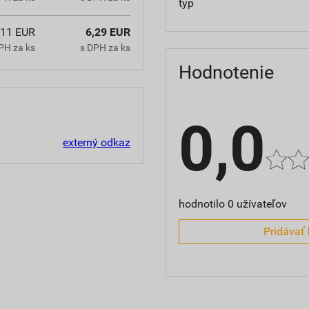
typ
,11 EUR
6,29 EUR
PH za ks
s DPH za ks
Hodnotenie
0,0
externý odkaz
hodnotilo 0 užívateľov
Pridávať 