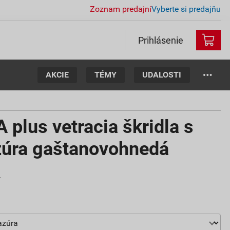
Zoznam predajní
Vyberte si predajňu
Prihlásenie
AKCIE
TÉMY
UDALOSTI
lus vetracia škridla s
zúra gaštanovohnedá
.