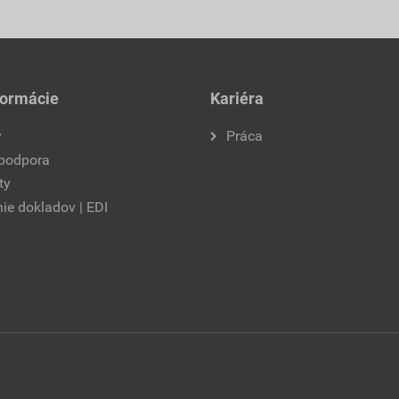
formácie
Kariéra
y
Práca
 podpora
ty
ie dokladov | EDI