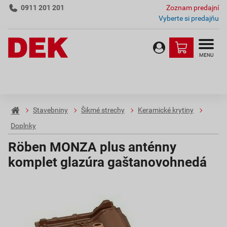
0911 201 201
Zoznam predajní
Vyberte si predajňu
MENU
Stavebniny
Šikmé strechy
Keramické krytiny
Doplnky
Röben MONZA plus anténny
komplet glazúra gaštanovohnedá