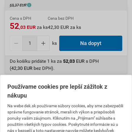
69,37 EUR
Cena s DPH
Cena bez DPH
52
,03 EUR
za ks
42,30 EUR za ks
ks
Na dopyt
Do košíku pridáte
1 ks
za
52,03
EUR
s DPH
(
42,30
EUR
bez DPH).
Číslo položky:
1234002640
Katalógový kód: F0FDS
Používame cookies pre lepší zážitok z
Výrobca
RÖBEN
nákupu
Na webe dek.sk používame súbory cookies, aby sme zabezpečili
správne fungovanie stránok, merali ich výkon a prispôsobili
Popis
ponuky vašim záujmom. Kliknutím na „Prijímam" súhlasíte s
použitím všetkých typov cookies. Poskytnuté informácie sú u
Anténny komplet pre škridlu Monza plus.
nás v bezpečí a toto nastavenie navyše môžete kedykoľvek