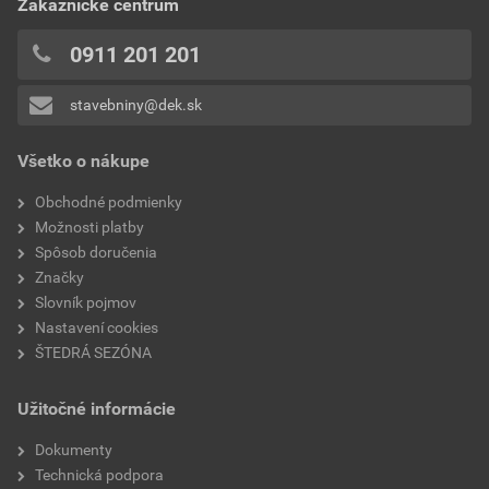
Zákaznícke centrum
0x
typ
anténny komplet
0x
0911 201 201
0x
stavebniny@dek.sk
Pridávať hodnotenie môže iba prihlásený užívateľ.
Všetko o nákupe
Obchodné podmienky
Možnosti platby
Spôsob doručenia
Značky
Slovník pojmov
Nastavení cookies
ŠTEDRÁ SEZÓNA
Užitočné informácie
Dokumenty
Technická podpora