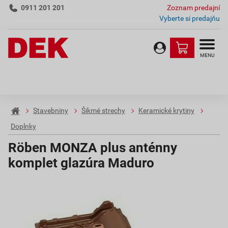
0911 201 201
Zoznam predajní
Vyberte si predajňu
MENU
Stavebniny
Šikmé strechy
Keramické krytiny
Doplnky
Röben MONZA plus anténny
komplet glazúra Maduro