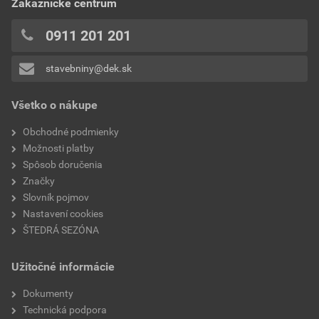
Zákaznícke centrum
0x
typ
anténny komplet
0x
0911 201 201
0x
stavebniny@dek.sk
Pridávať hodnotenie môže iba prihlásený užívateľ.
Všetko o nákupe
Obchodné podmienky
Možnosti platby
Spôsob doručenia
Značky
Slovník pojmov
Nastavení cookies
ŠTEDRÁ SEZÓNA
Užitočné informácie
Dokumenty
Technická podpora