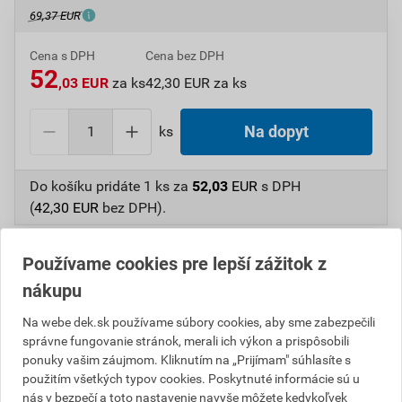
69,37 EUR
Cena s DPH
Cena bez DPH
52
,03 EUR
za ks
42,30 EUR za ks
ks
Na dopyt
Do košíku pridáte
1 ks
za
52,03
EUR
s DPH
(
42,30
EUR
bez DPH).
Číslo položky:
1234002670
Katalógový kód: 2MHCT
Používame cookies pre lepší zážitok z
Výrobca
RÖBEN
nákupu
Na webe dek.sk používame súbory cookies, aby sme zabezpečili
správne fungovanie stránok, merali ich výkon a prispôsobili
Popis
ponuky vašim záujmom. Kliknutím na „Prijímam" súhlasíte s
použitím všetkých typov cookies. Poskytnuté informácie sú u
Anténny komplet pre škridlu Monza plus.
nás v bezpečí a toto nastavenie navyše môžete kedykoľvek