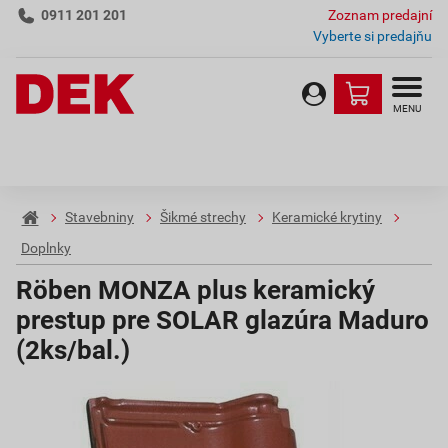
0911 201 201
Zoznam predajní
Vyberte si predajňu
MENU
Stavebniny
Šikmé strechy
Keramické krytiny
Doplnky
Röben MONZA plus keramický
prestup pre SOLAR glazúra Maduro
(2ks/bal.)