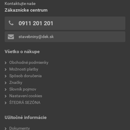
Kontaktujte naše
0x
model
MONZA PLUS
Zákaznícke centrum
0x
typ
solárna prestupová
0x
0911 201 201
0x
stavebniny@dek.sk
Pridávať hodnotenie môže iba prihlásený užívateľ.
Všetko o nákupe
Obchodné podmienky
Možnosti platby
Spôsob doručenia
Značky
Slovník pojmov
Nastavení cookies
ŠTEDRÁ SEZÓNA
Užitočné informácie
Dokumenty