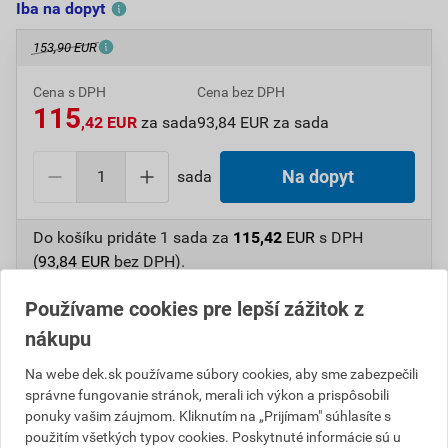
Iba na dopyt
153,90 EUR
Cena s DPH
Cena bez DPH
115
,42 EUR
za sada
93,84 EUR za sada
sada
Na dopyt
Do košíku pridáte
1 sada
za
115,42
EUR
s DPH
(
93,84
EUR
bez DPH).
Používame cookies pre lepší zážitok z
Číslo položky:
1234003850
Katalógový kód: 0M34V
Výrobca
RÖBEN
nákupu
Na webe dek.sk používame súbory cookies, aby sme zabezpečili
správne fungovanie stránok, merali ich výkon a prispôsobili
Popis
ponuky vašim záujmom. Kliknutím na „Prijímam" súhlasíte s
použitím všetkých typov cookies. Poskytnuté informácie sú u