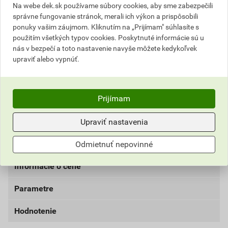
Na webe dek.sk používame súbory cookies, aby sme zabezpečili
správne fungovanie stránok, merali ich výkon a prispôsobili
Dánsky obdĺžnik je výrobok na báze cementu,
ponuky vašim záujmom. Kliknutím na „Prijímam" súhlasíte s
buničiny a umelých vlákien. Výrobky majú špeciálnu
použitím všetkých typov cookies. Poskytnuté informácie sú u
povrchovú úpravu na zvýšenie jej životnosti a
nás v bezpečí a toto nastavenie navyše môžete kedykoľvek
odolnosti. V priebehu výroby prechádza krytina
upraviť alebo vypnúť.
niekoľkostupňovým farbením, pri ktorom sa nanáša
pigmentová cementová pasta a transparentné vrstvy.
Krytina tak získava prirodzený a moderný vzhľad.
Prijímam
Dánsky obdĺžnik vytvára na streche pravidelnú
geometrickú kresbu, inštaluje sa v robusnom dvojitom
Upraviť nastavenia
krytí, ktoré zaručuje vysokú odolnosť strešného plášťa.
Odmietnuť nepovinné
Informácie o cene
Parametre
Aktuálna predajná cena po zľave 10% z cenníkovej
ceny
Hodnotenie
farba
grafit
2,61 EUR
3,21 EUR