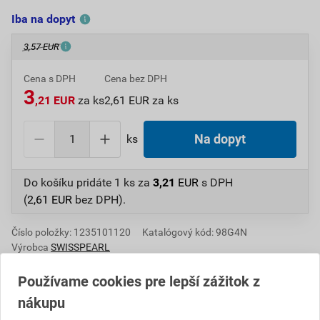
Iba na dopyt
3,57 EUR
Cena s DPH
Cena bez DPH
3
,21 EUR
za ks
2,61 EUR za ks
ks
Na dopyt
Do košíku pridáte
1 ks
za
3,21
EUR
s DPH
(
2,61
EUR
bez DPH).
Číslo položky:
1235101120
Katalógový kód: 98G4N
Výrobca
SWISSPEARL
Používame cookies pre lepší zážitok z
nákupu
Popis