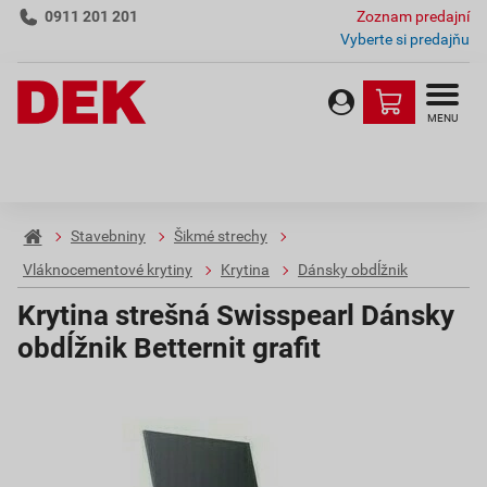
0911 201 201
Zoznam predajní
Vyberte si predajňu
MENU
Stavebniny
Šikmé strechy
Vláknocementové krytiny
Krytina
Dánsky obdĺžnik
Krytina strešná Swisspearl Dánsky
obdĺžnik Betternit grafit