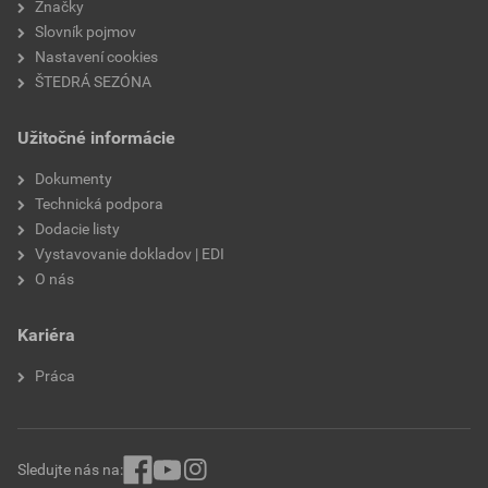
Značky
minimálny sklon
18°
Slovník pojmov
Nastavení cookies
model
Dánsky obdĺžnik - Betternit
ŠTEDRÁ SEZÓNA
značka
Swisspearl
Užitočné informácie
Dokumenty
Technická podpora
Dodacie listy
Vystavovanie dokladov | EDI
O nás
Kariéra
Práca
Sledujte nás na: