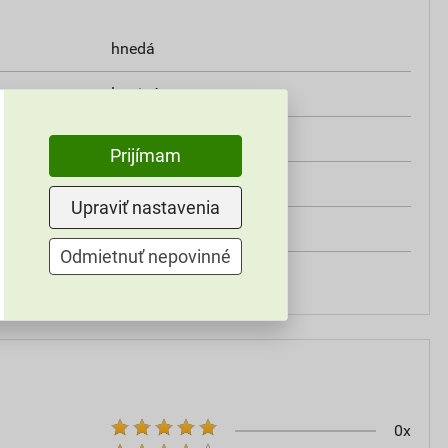
hnedá
laminát
hladký
Prijímam
130×120 mm
Upraviť nastavenia
ukončenie hrebenáča
Odmietnuť nepovinné
Swisspearl
0x