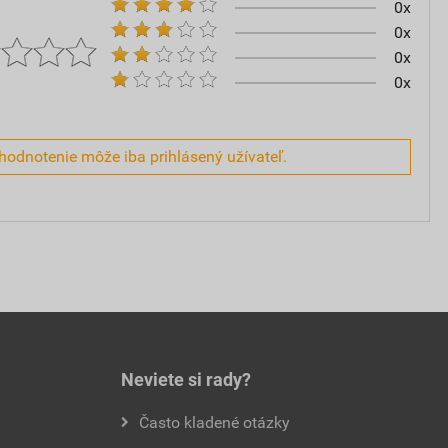
0x
0x
0x
0x
hodnotenie môže iba prihlásený užívateľ.
Neviete si rady?
Často kladené otázky