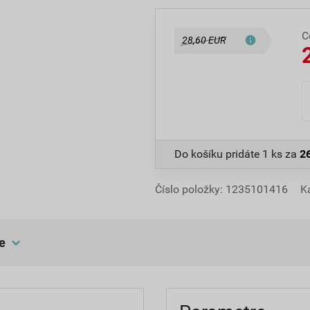
C
28,60 EUR
Do košíku pridáte
1 ks
za
2
Číslo položky:
1235101416
K
e