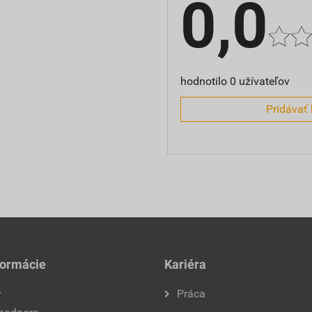
0,0
hodnotilo 0 užívateľov
Pridávať 
formácie
Kariéra
y
Práca