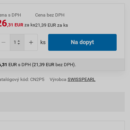
ena s DPH
Cena bez DPH
26
,31 EUR
za ks
21,39 EUR za ks
Na dopyt
ks
6,31
EUR
s DPH (
21,39
EUR
bez DPH).
atalógový kód: CN2P5
Výrobca
SWISSPEARL