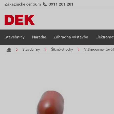
Zákaznícke centrum
0911 201 201
Stavebniny
Náradie
Záhradná výstavba
Elektromat
Stavebniny
Šikmé strechy
Vláknocementové k