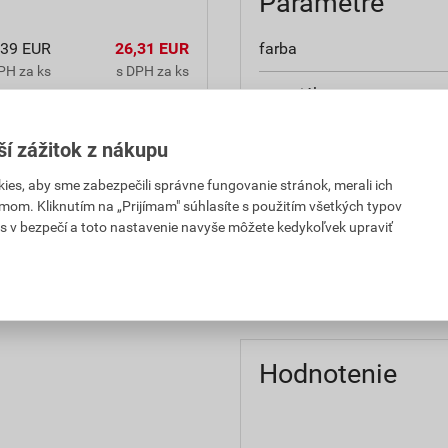
Parametre
,39 EUR
26,31 EUR
farba
PH za ks
s DPH za ks
materiál
,39 EUR
26,31 EUR
povrchová úprava
PH za ks
s DPH za ks
ší zážitok z nákupu
rozmery
es, aby sme zabezpečili správne fungovanie stránok, merali ich
mom. Kliknutím na „Prijímam" súhlasíte s použitím všetkých typov
s v bezpečí a toto nastavenie navyše môžete kedykoľvek upraviť
typ
značka
Hodnotenie