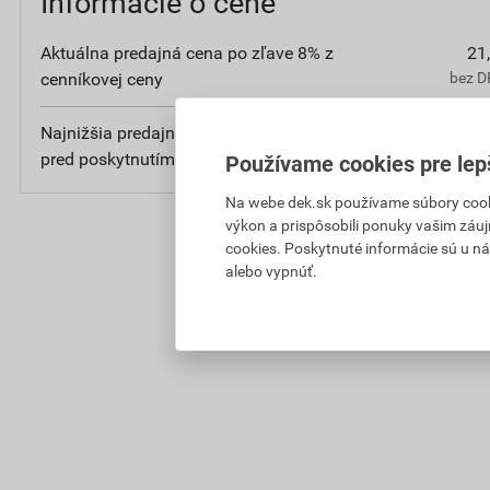
Informácie o cene
Aktuálna predajná cena po zľave 8% z
21
cenníkovej ceny
bez D
Najnižšia predajná cena v období 30 dní
21
pred poskytnutím zľavy
bez D
Používame cookies pre lep
Na webe dek.sk používame súbory cooki
výkon a prispôsobili ponuky vašim záuj
cookies. Poskytnuté informácie sú u ná
alebo vypnúť.