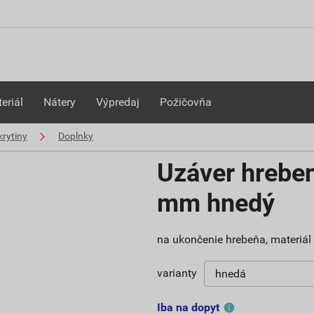
eriál
Nátery
Výpredaj
Požičovňa
rytiny
Doplnky
Uzáver hrebe
mm hnedý
na ukončenie hrebeňa, materiá
varianty
Iba na dopyt