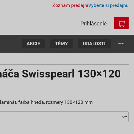
Zoznam predajní
Vyberte si predajňu
Prihlásenie
AKCIE
TÉMY
UDALOSTI
náča Swisspearl 130×120
l laminát, farba hnedá, rozmery 130×120 mm