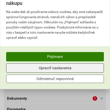
nákupu
Na webe dek.sk používame súbory cookies, aby sme zabezpečili
Popis
správne fungovanie stránok, merali ich výkon a prispôsobili
ponuky vašim záujmom. Kliknutím na „Prijímam" súhlasíte s
použitím všetkých typov cookies. Poskytnuté informácie sú u
Vláknocementová strešná krytina ETERNIT Dacora
nás v bezpečí a toto nastavenie navyše môžete kedykoľvek
tzv. Česká šablóna je tradičným typom maloplošnej
upraviť alebo vypnúť.
vláknocementovej krytiny. Pri spôsobe pokládky na
koso, tzv. francúzskym krytím, dodáva streche
klasický a zároveň originálny vzhľad. Krytina sa
Prijímam
používa pri rekonštrukciách historických stavieb,
rekonštrukciách rodinných domov aj pri
Upraviť nastavenia
novostavbách. Výhodou krytiny je malá hmotnosť,
nízka hlučnosť strechy za dažďa a ekologickosť.
Odmietnuť nepovinné
Informácie o cene
Dokumenty
1
Aktuálna predajná cena po zľave 10% z cenníkovej
ceny
Parametre