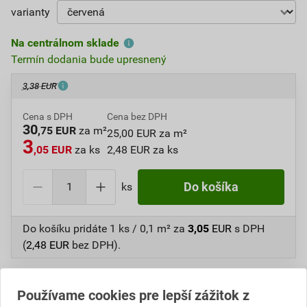
varianty
Na centrálnom sklade
Termín dodania bude upresnený
3,38 EUR
Cena s DPH
Cena bez DPH
30
,75 EUR
za m²
25,00 EUR za m²
3
,05 EUR
za ks
2,48 EUR za ks
ks
Do košíka
Do košíku pridáte
1 ks / 0,1 m²
za
3,05
EUR
s DPH
(
2,48
EUR
bez DPH).
Číslo položky:
1235770020
Katalógový kód: UG290
Výrobca
ETERNIT
Používame cookies pre lepší zážitok z