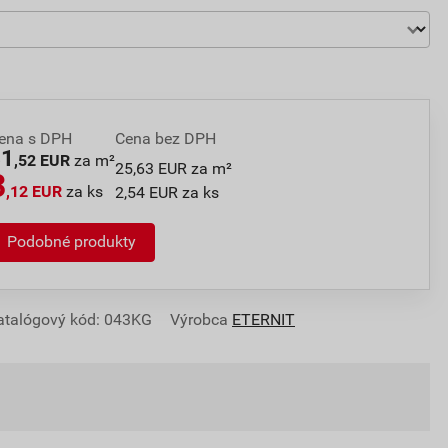
ena s DPH
Cena bez DPH
31
,52 EUR
za m²
25,63 EUR za m²
3
,12 EUR
za ks
2,54 EUR za ks
Podobné produkty
atalógový kód: 043KG
Výrobca
ETERNIT