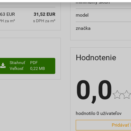
minimálny sklon
,63 EUR
31,52 EUR
model
PH za m²
s DPH za m²
značka
Hodnotenie
Stiahnuť
PDF
Veľkosť
0,22 MB
0,0
hodnotilo 0 užívateľov
Pridávať 