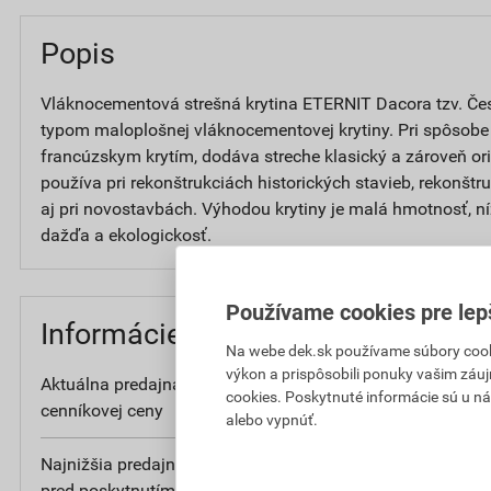
Popis
Vláknocementová strešná krytina ETERNIT Dacora tzv. Če
typom maloplošnej vláknocementovej krytiny. Pri spôsobe 
francúzskym krytím, dodáva streche klasický a zároveň ori
používa pri rekonštrukciách historických stavieb, rekonšt
aj pri novostavbách. Výhodou krytiny je malá hmotnosť, n
dažďa a ekologickosť.
Používame cookies pre lep
Informácie o cene
Na webe dek.sk používame súbory cooki
výkon a prispôsobili ponuky vašim záuj
Aktuálna predajná cena po zľave 10% z
2
cookies. Poskytnuté informácie sú u ná
cenníkovej ceny
bez D
alebo vypnúť.
Najnižšia predajná cena v období 30 dní
2
pred poskytnutím zľavy
bez D