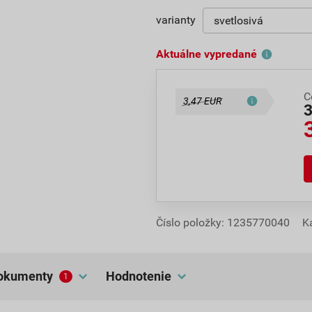
varianty
Aktuálne vypredané
C
3,47 EUR
Číslo položky:
1235770040
K
dokumenty
hodnotenie
1