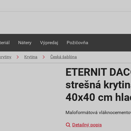
eriál
Nátery
Výpredaj
Požičovňa
rytiny
Krytina
Česká šablóna
ETERNIT DAC
strešná kryti
40x40 cm hlad
Maloformátová vláknocementová 
Detailný popis