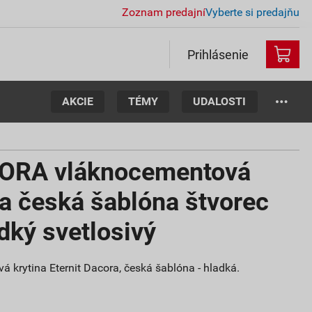
Zoznam predajní
Vyberte si predajňu
Prihlásenie
AKCIE
TÉMY
UDALOSTI
ORA vláknocementová
na česká šablóna štvorec
ký svetlosivý
krytina Eternit Dacora, česká šablóna - hladká.