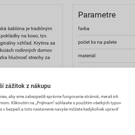
Parametre
ská šablóna je tradičným
farba
pokládky na koso, tzv.
počet ks na palete
ginálny vzhľad. Krytina sa
rukciách rodinných domov
materiál
ízka hlučnosť strechy za
povrchová úprava
spotreba
ší zážitok z nákupu
rozmery
es, aby sme zabezpečili správne fungovanie stránok, merali ich
mom. Kliknutím na „Prijímam" súhlasíte s použitím všetkých typov
,54 EUR
3,12 EUR
s v bezpečí a toto nastavenie navyše môžete kedykoľvek upraviť
hmotnosť
PH za ks
s DPH za ks
bezpečný sklon
,54 EUR
3,12 EUR
PH za ks
s DPH za ks