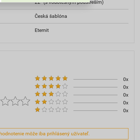
22° (s vodotesným podstreším)
Česká šablóna
Eternit
0x
0x
0x
0x
0x
hodnotenie môže iba prihlásený užívateľ.