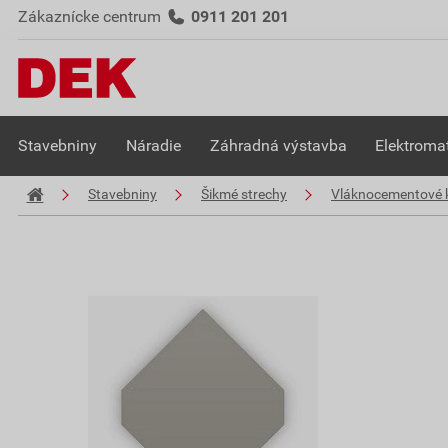
Zákaznícke centrum
0911 201 201
Stavebniny
Náradie
Záhradná výstavba
Elektromat
Stavebniny
Šikmé strechy
Vláknocementové k