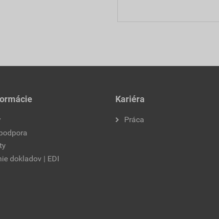
formácie
Kariéra
y
Práca
 podpora
ty
ie dokladov | EDI