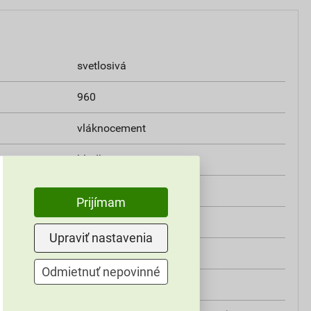
svetlosivá
960
vláknocement
hladký
9,8 ks/m²
Prijímam
400x400 mm
Upraviť nastavenia
1,39 kg/ks
Odmietnuť nepovinné
30°