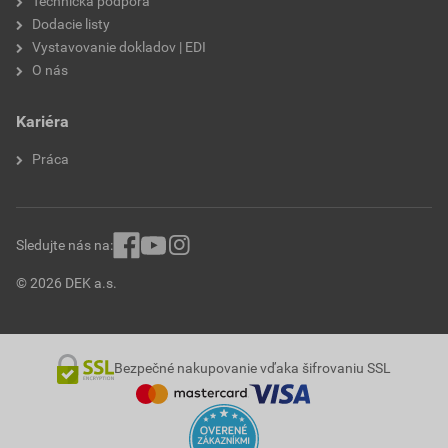
Technická podpora
Dodacie listy
Vystavovanie dokladov | EDI
O nás
Kariéra
Práca
Sledujte nás na:
© 2026 DEK a.s.
Bezpečné nakupovanie vďaka šifrovaniu SSL