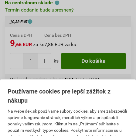
Na centrálnom sklade
Termín dodania bude upresnený
10,38 EUR
Cena s DPH
Cena bez DPH
9
,66 EUR
za ks
7,85 EUR za ks
ks
Do košíka
Do košíku pridáte
1 ks
za
9,66
EUR
s DPH
(
7,85
EUR
bez DPH).
Používame cookies pre lepší zážitok z
nákupu
Číslo položky:
1235770160
Katalógový kód: 4N1C1
Výrobca
ETERNIT
Na webe dek.sk používame súbory cookies, aby sme zabezpečili
správne fungovanie stránok, merali ich výkon a prispôsobili
ponuky vašim záujmom. Kliknutím na „Prijímam" súhlasíte s
použitím všetkých typov cookies. Poskytnuté informácie sú u
Popis