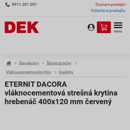
0911 201 201
Zoznam predajní
Vyberte si predajňu
MENU
Stavebniny
Šikmé strechy
Vláknocementové krytiny
Doplnky
ETERNIT DACORA
vláknocementová strešná krytina
hrebenáč 400x120 mm červený