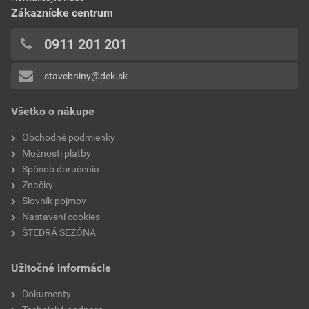
0x
Zákaznícke centrum
0x
0x
0911 201 201
0x
stavebniny@dek.sk
Pridávať hodnotenie môže iba prihlásený užívateľ.
Všetko o nákupe
Obchodné podmienky
Možnosti platby
Spôsob doručenia
Značky
Slovník pojmov
Nastavení cookies
ŠTEDRÁ SEZÓNA
Užitočné informácie
Dokumenty