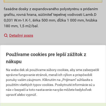
fasádne dosky z expandovaného polystyrénu s pridaním
grafitu, rovná hrana, súčiniteľ tepelnej vodivosti Lamb.D
0,031 W.m-1.K-1, šírka 500 mm, dĺžka 1 000 mm, hrúbka
180 mm, 1,5 m2/bal.
Detailný popis
Číslo položky:
1410182158
Katalógový kód: FJB8A
Používame cookies pre lepší zážitok z
Výrobca
SLOVIZOL
nákupu
Na webe dek.sk používame súbory cookies, aby sme zabezpečili
správne fungovanie stránok, merali ich výkon a prispôsobili
Popis
ponuky vašim záujmom. Kliknutím na „Prijímam" súhlasíte s
použitím všetkých typov cookies. Poskytnuté informácie sú u
Samozhášavé stabilizované fasádne dosky na
nás v bezpečí a toto nastavenie navyše môžete kedykoľvek
použitie v kontaktnom zatepľovacom systéme s
upraviť alebo vypnúť.
lepšími tepelnoizolačnými vlastnosťami oproti
bežnému fasádnemu polystyrénu.