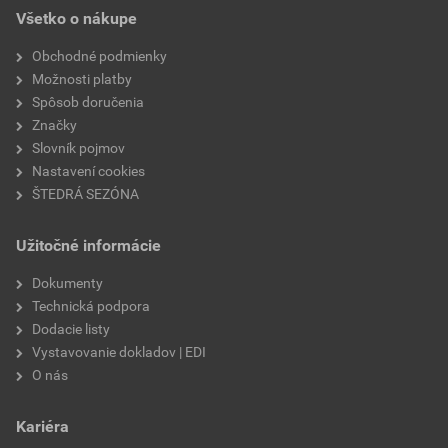
súčiniteľ tepelnej vodivosti
0,031 W/mK
Všetko o nákupe
pevnosť v tlaku pri 10%
80 kPa
Obchodné podmienky
stlačení
Možnosti platby
Spôsob doručenia
fasády
áno
Značky
Slovník pojmov
materiál
EPS - expandovaný
Nastavení cookies
polystyrén
ŠTEDRÁ SEZÓNA
Užitočné informácie
Dokumenty
Technická podpora
Dodacie listy
Vystavovanie dokladov | EDI
O nás
Kariéra