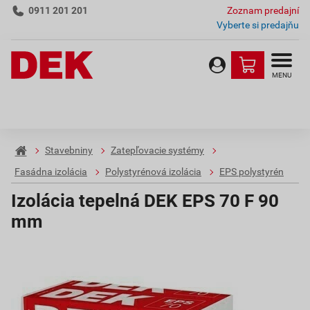
0911 201 201
Zoznam predajní
Vyberte si predajňu
MENU
Stavebniny
Zatepľovacie systémy
Fasádna izolácia
Polystyrénová izolácia
EPS polystyrén
Izolácia tepelná DEK EPS 70 F 90
mm