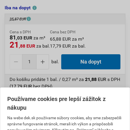
Iba na dopyt
35,87 EUR
Cena s DPH
Cena bez DPH
81
,03 EUR
za m³
65,88 EUR za m³
21
,88 EUR
za bal.
17,79 EUR za bal.
bal.
Na dopyt
Do košíku pridáte
1 bal. / 0,27 m³
za
21,88
EUR
s DPH
(
17,79
EUR
bez DPH).
Používame cookies pre lepší zážitok z
Číslo položky:
1410451520
Katalógový kód: 2FTKL
Výrobca
DEK
nákupu
Na webe dek.sk používame súbory cookies, aby sme zabezpečili
správne fungovanie stránok, merali ich výkon a prispôsobili