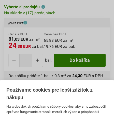
Vyberte si predajňu
Na sklade v (17) predajniach
39,85 EUR
Cena s DPH
Cena bez DPH
81
,03 EUR
za m³
65,88 EUR za m³
24
,30 EUR
za bal.
19,76 EUR za bal.
bal.
Do košíka
Do košíku pridáte
1 bal. / 0,3 m³
za
24,30
EUR
s DPH
(
19,76
EUR
bez DPH).
Používame cookies pre lepší zážitok z
Číslo položky:
1410451680
Katalógový kód: GB9D3
nákupu
Výrobca
DEK
Na webe dek.sk používame súbory cookies, aby sme zabezpečili
správne fungovanie stránok, merali ich výkon a prispôsobili