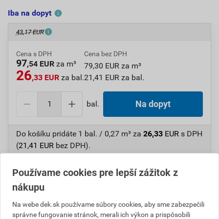
Iba na dopyt
43,17 EUR
Cena s DPH
Cena bez DPH
97
,54 EUR
za m³
79,30 EUR za m³
26
,33 EUR
za bal.
21,41 EUR za bal.
bal.
Na dopyt
Do košíku pridáte
1 bal. / 0,27 m³
za
26,33
EUR
s DPH
(
21,41
EUR
bez DPH).
Číslo položky:
1410452720
Katalógový kód: K8965
Používame cookies pre lepší zážitok z
Výrobca
DEK
nákupu
Na webe dek.sk používame súbory cookies, aby sme zabezpečili
správne fungovanie stránok, merali ich výkon a prispôsobili