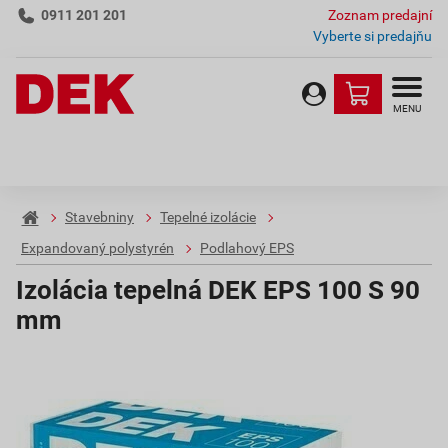
0911 201 201
Zoznam predajní
Vyberte si predajňu
MENU
Stavebniny
Tepelné izolácie
Expandovaný polystyrén
Podlahový EPS
Izolácia tepelná DEK EPS 100 S 90
mm