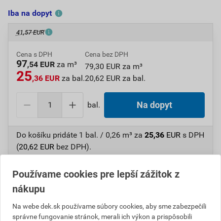
Iba na dopyt
41,57 EUR
Cena s DPH
Cena bez DPH
97
,54 EUR
za m³
79,30 EUR za m³
25
,36 EUR
za bal.
20,62 EUR za bal.
bal.
Na dopyt
Do košíku pridáte
1 bal. / 0,26 m³
za
25,36
EUR
s DPH
(
20,62
EUR
bez DPH).
Číslo položky:
1410452800
Katalógový kód: 34B38
Používame cookies pre lepší zážitok z
Výrobca
DEK
nákupu
Na webe dek.sk používame súbory cookies, aby sme zabezpečili
správne fungovanie stránok, merali ich výkon a prispôsobili