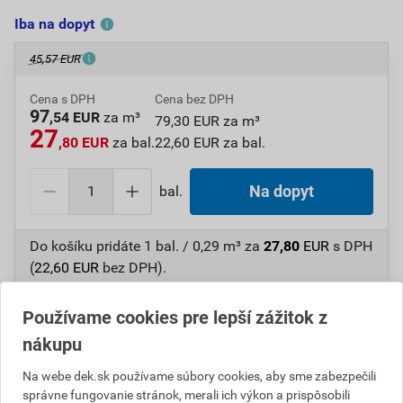
Iba na dopyt
45,57 EUR
Cena s DPH
Cena bez DPH
97
,54 EUR
za m³
79,30 EUR za m³
27
,80 EUR
za bal.
22,60 EUR za bal.
bal.
Na dopyt
Do košíku pridáte
1 bal. / 0,29 m³
za
27,80
EUR
s DPH
(
22,60
EUR
bez DPH).
Číslo položky:
1410452920
Katalógový kód: LL6S0
Používame cookies pre lepší zážitok z
Výrobca
DEK
nákupu
Na webe dek.sk používame súbory cookies, aby sme zabezpečili
správne fungovanie stránok, merali ich výkon a prispôsobili